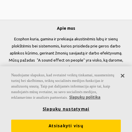
Apie mus
Ecophon kuria, gamina ir prekiauja akustinėmis lubų ir sienų
plokštėmis bei sistemomis, kurios prisideda prie geros darbo
aplinkos kūrimo, gerinant žmonių savijautą ir darbo efektyvumą.
Mūsų pažadas "A sound effect on people" yra visko, ką darome,
esmė.
Naudojame slapukus, kad svetainė veiktų tinkamai, suasmenintų
Sekite mus
turinį bei skelbimus, teiktų socialinės medijos funkcijas ir
analizuotų srautą. Taip pat dalijamės informacija apie tai, kaip
naudojatės mūsų svetaine, su savo socialinės medijos,
Slapukų politika
reklamavimo ir analizės partneriais.
Nuorodos
Slapukų nustatymai
Informacija apie Akustiką
Produktai
Atsisakyti visų
Įkvėpimas & Informacija
Funkcinės savybės