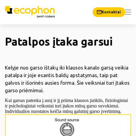
Kontaktai
Patalpos įtaka garsui
Kelyje nuo garso ištakų iki klausos kanalo garsą veikia
patalpa ir joje esantis baldų apstatymas, taip pat
galvos ir išorinės ausies forma.
Šie veiksniai turi įtakos
garso priėmimui.
Kai garsas patenka į ausį ir jį priima klausos jutiklis, fiziologiniai
ir psichologiniai veiksniai turi įtakos mūsų garso suvokimui.
Individualios nuostatos keičia mūsų galutinį garso įvertinimą.