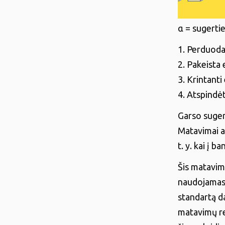
α = sugerti
1. Perduod
2. Pakeista 
3. Krintanti
4. Atspindė
Garso suger
Matavimai at
t. y. kai į 
Šis matavim
naudojamas 
standartą d
matavimų re