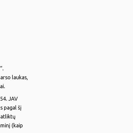
“.
garso laukas,
iai.
354. JAV
 pagal šį
atliktų
minį (kaip