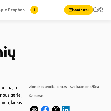
Apie Ecophon
Kontaktai
nių
Akustikos teorija
Biuras
Sveikatos priežiūra
indima, o
r susigeria į
Švietimas
iluma, kiekis