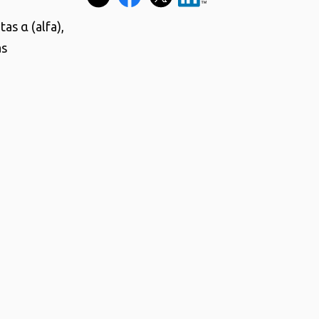
as α (alfa),
as