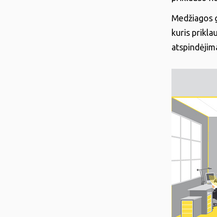
Medžiagos g
kuris prikla
atspindėjima