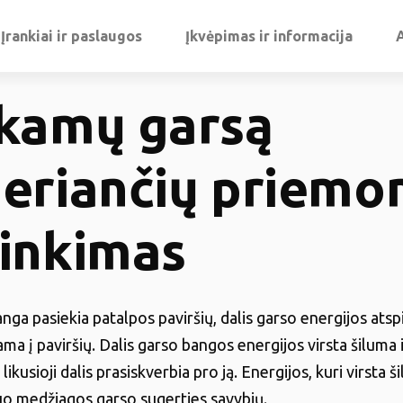
Įrankiai ir paslaugos
Įkvėpimas ir informacija
kamų garsą
eriančių priemo
inkimas
nga pasiekia patalpos paviršių, dalis garso energijos atsp
ama į paviršių. Dalis garso bangos energijos virsta šiluma i
likusioji dalis prasiskverbia pro ją. Energijos, kuri virsta š
uo medžiagos garso sugerties savybių.