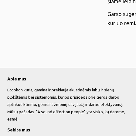
šiame leidin
Garso suger
kuriuo rem
Apie mus
Ecophon kuria, gamina ir prekiauja akustinėmis lubų ir sienų
plokštėmis bei sistemomis, kurios prisideda prie geros darbo
aplinkos kūrimo, gerinant žmonių savijautą ir darbo efektyvumą.
Mūsų pažadas "A sound effect on people" yra visko, ką darome,
esmė.
Sekite mus