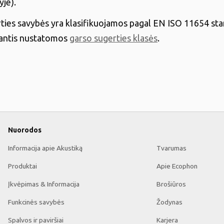
yje).
ties savybės yra klasifikuojamos pagal EN ISO 11654 sta
iantis nustatomos
garso sugerties klasės
.
Nuorodos
Informacija apie Akustiką
Tvarumas
Produktai
Apie Ecophon
Įkvėpimas & Informacija
Brošiūros
Funkcinės savybės
Žodynas
Spalvos ir paviršiai
Karjera