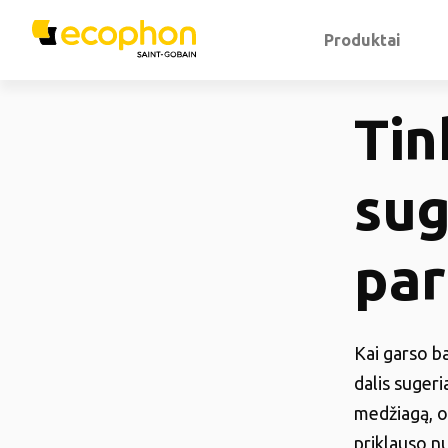
Produktai
Tin
sug
par
Kai garso ba
dalis sugeri
medžiagą, o 
priklauso n