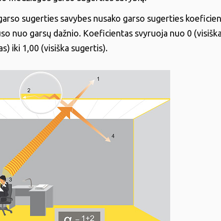
arso sugerties savybes nusako garso sugerties koeficient
uso nuo garsų dažnio. Koeficientas svyruoja nuo 0 (visišk
s) iki 1,00 (visiška sugertis).