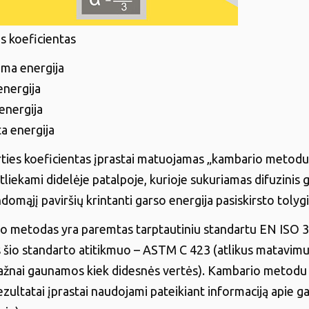
es koeficientas
ama energija
energija
 energija
ta energija
ties koeficientas įprastai matuojamas „kambario metodu
liekami didelėje patalpoje, kurioje sukuriamas difuzinis 
bandomąjį paviršių krintanti garso energija pasiskirsto tolyg
o metodas yra paremtas tarptautiniu standartu EN ISO 
šio standarto atitikmuo – ASTM C 423 (atlikus matavimus
ažnai gaunamos kiek didesnės vertės). Kambario metodu 
zultatai įprastai naudojami pateikiant informaciją apie ga