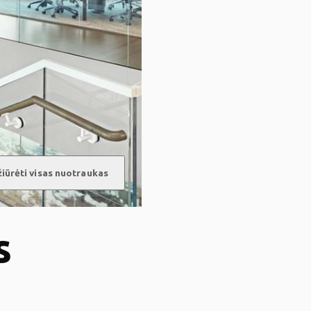
iūrėti visas nuotraukas
s