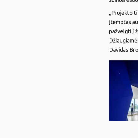
„Projekto t
įtemptas au
pažvelgti į 
Džiaugiamės
Davidas Bro