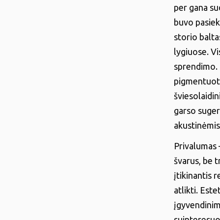
per gana su
buvo pasiekt
storio balt
lygiuose. V
sprendimo. 
pigmentuotą,
šviesolaidin
garso sugert
akustinėmis 
Privalumas 
švarus, be t
įtikinantis
atlikti. Est
įgyvendinima
suinteresuo