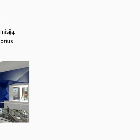
s
a
misiją.
torius