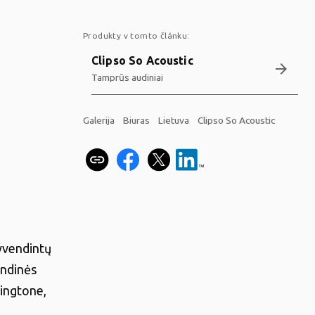
Produkty v tomto článku:
Clipso So Acoustic
arrow_forward
Tamprūs audiniai
Galerija
Biuras
Lietuva
Clipso So Acoustic
yvendintų
indinės
šingtone,