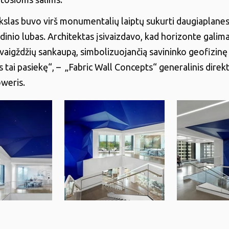
ikslas buvo virš monumentalių laiptų sukurti daugiaplane
dinio lubas. Architektas įsivaizdavo, kad horizonte galim
žvaigždžių sankaupą, simbolizuojančią savininko geofizinę 
 tai pasiekę“, – „Fabric Wall Concepts“ generalinis direk
weris.