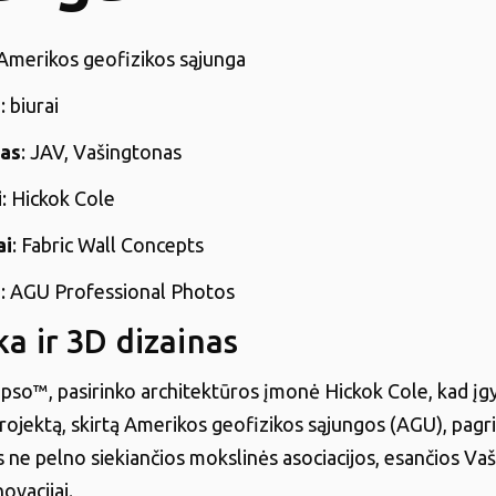
 Amerikos geofizikos sąjunga
s
: biurai
tas
: JAV, Vašingtonas
i
: Hickok Cole
ai
: Fabric Wall Concepts
s
: AGU Professional Photos
ka ir 3D dizainas
pso™, pasirinko architektūros įmonė Hickok Cole, kad įg
rojektą, skirtą Amerikos geofizikos sąjungos (AGU), pagr
s ne pelno siekiančios mokslinės asociacijos, esančios Va
ovacijai.