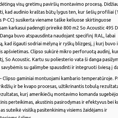
dėtingą visų gretimų paviršių montavimo procesą. Didžiau
i, kad audinio kraštas būtų lygus ten, kur šešių profiliai
as P-CC) susikerta viename taške keliuose skirtinguose
isam karkasui padengti prireikė 800 m2 So Acoustic 495 D
Danga buvo atspausdinta naudojant specifinį RAL, labai
 kad išgauti sodriai mėlyną ir ryškų blizgesį, į kurį buvo
is apšvietimas. Clipso sukūrė mikro perforuotą audinį, kur
į, So Acoustic. Kartu su poliesterio vata ši danga pasižy
savybėmis su galimybe spausdinti ir integruoti šviesą į d
– Clipso gaminiai montuojami kambario temperatūroje. P
rikdžių ir be kvapo procesas, užtikrinantis tobulą rezultat
 rezultatas, kurį amerikiečių montavimo komanda sugebėj
etinis perteikimas, akustinis pasirodymas ir efektyvus bei 
s suteikė visišką pasitenkinimą visiems žaidėjams ir
tosioms šalims.