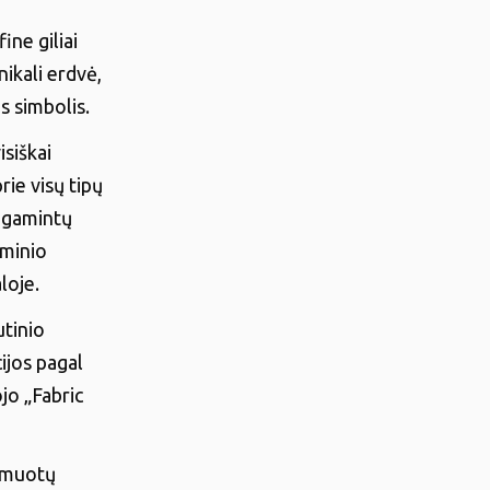
ine giliai
nikali erdvė,
s simbolis.
isiškai
rie visų tipų
pagamintų
uminio
loje.
utinio
ijos pagal
jo „Fabric
ormuotų