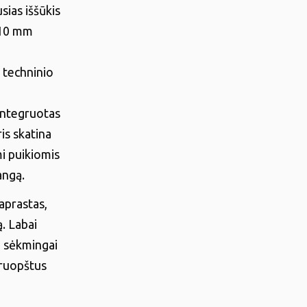
sias iššūkis
 (10 mm
 techninio
 integruotas
is skatina
mi puikiomis
angą.
aprastas,
ą. Labai
o sėkmingai
kruopštus