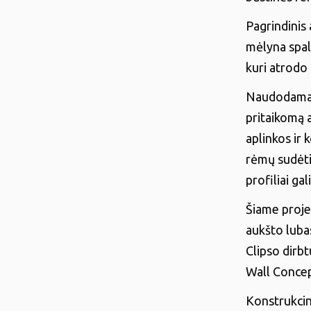
Pagrindinis 
mėlyna spalv
kuri atrodo 
Naudodamas l
pritaikomą a
aplinkos ir
rėmų sudėtin
profiliai ga
Šiame projek
aukšto lubas
Clipso dirbt
Wall Concep
Konstrukcin