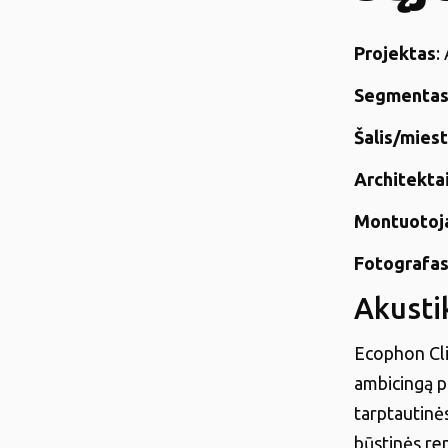
Projektas
:
Segmenta
Šalis/mies
Architekta
Montuotoj
Fotografa
Akusti
Ecophon Cli
ambicingą p
tarptautinė
būstinės ren