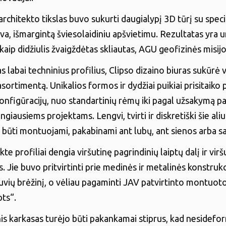
architekto tikslas buvo sukurti daugialypį 3D tūrį su specif
a, išmargintą šviesolaidiniu apšvietimu. Rezultatas yra u
kaip didžiulis žvaigždėtas skliautas, AGU geofizinės misijo
abai techninius profilius, Clipso dizaino biuras sukūrė v
sortimentą. Unikalios formos ir dydžiai puikiai prisitaiko p
 konfigūracijų, nuo standartinių rėmų iki pagal užsakymą 
giausiems projektams. Lengvi, tvirti ir diskretiški šie ali
li būti montuojami, pakabinami ant lubų, ant sienos arba sa
te profiliai dengia viršutinę pagrindinių laiptų dalį ir virš
. Jie buvo pritvirtinti prie medinės ir metalinės konstrukc
uvių brėžinį, o vėliau pagaminti JAV patvirtinto montuoto
ts“.
is karkasas turėjo būti pakankamai stiprus, kad nesidef