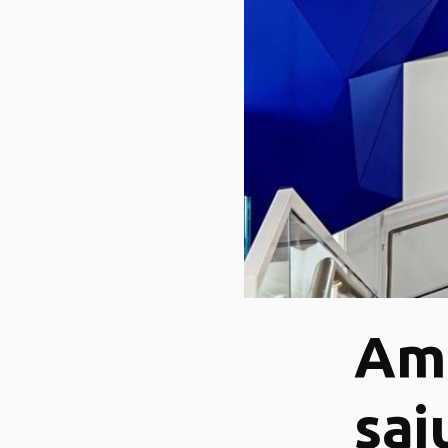
Ame
sąj