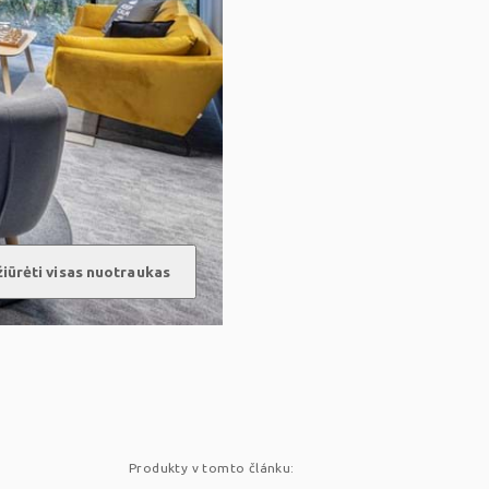
iūrėti visas nuotraukas
s
Produkty v tomto článku: