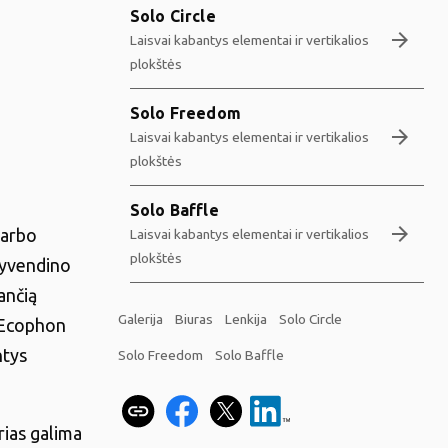
Solo Circle
arrow_forward
Laisvai kabantys elementai ir vertikalios
plokštės
Solo Freedom
arrow_forward
Laisvai kabantys elementai ir vertikalios
plokštės
Solo Baffle
arrow_forward
darbo
Laisvai kabantys elementai ir vertikalios
plokštės
gyvendino
ančią
Galerija
Biuras
Lenkija
Solo Circle
i Ecophon
ntys
Solo Freedom
Solo Baffle
rias galima