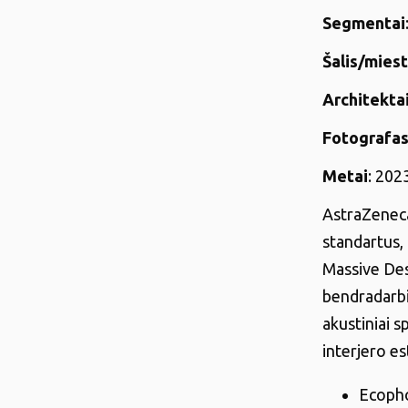
Segmentai
Šalis/mies
Architekta
Fotografa
Metai
: 202
AstraZeneca
standartus,
Massive Desi
bendradarbi
akustiniai s
interjero es
Ecopho