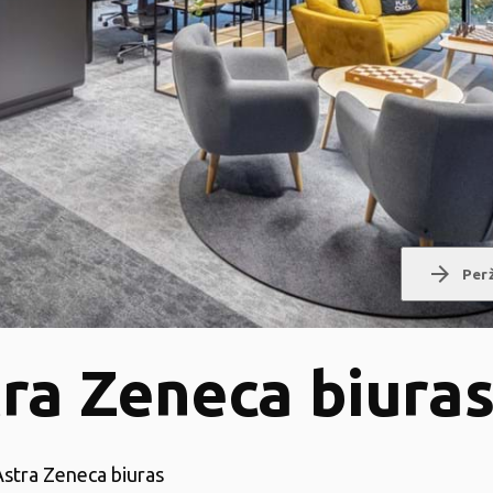
arrow_forward
Perž
ra Zeneca biura
Astra Zeneca biuras