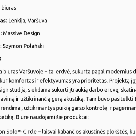
: biuras
tas
: Lenkija, Varšuva
i
: Massive Design
s
: Szymon Polański
3
 biuras Varšuvoje – tai erdvė, sukurta pagal modernius 
 kur komfortas ir efektyvumas yra prioritetas. Projektą į
gn studija, siekdama sukurti įtraukią darbo erdvę, skatin
avimą ir užtikrinančią gerą akustiką. Tam buvo pasitelkt
prendimai, užtikrinantys puikią garso kontrolę ir pagerina
tetiką. Biure naudojami šie produktai:
n Solo™ Circle – laisvai kabančios akustinės plokštės, ku