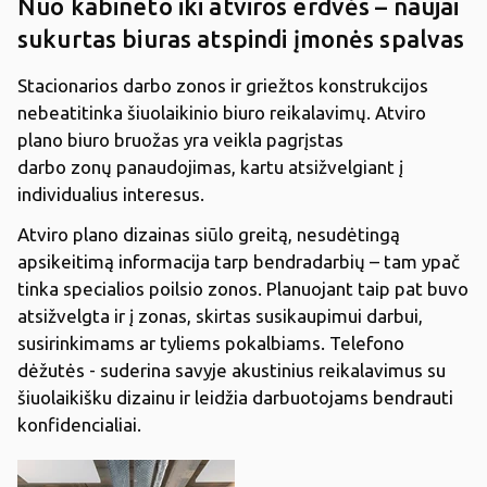
Nuo kabineto iki atviros erdvės – naujai
sukurtas biuras atspindi įmonės spalvas
Stacionarios darbo zonos ir griežtos konstrukcijos
nebeatitinka šiuolaikinio biuro reikalavimų. Atviro
plano biuro bruožas yra veikla pagrįstas
darbo zonų panaudojimas, kartu atsižvelgiant į
individualius interesus.
Atviro plano dizainas siūlo greitą, nesudėtingą
apsikeitimą informacija tarp bendradarbių – tam ypač
tinka specialios poilsio zonos. Planuojant taip pat buvo
atsižvelgta ir į zonas, skirtas susikaupimui darbui,
susirinkimams ar tyliems pokalbiams. Telefono
dėžutės - suderina savyje akustinius reikalavimus su
šiuolaikišku dizainu ir leidžia darbuotojams bendrauti
konfidencialiai.