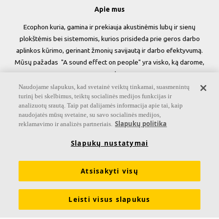
Apie mus
Ecophon kuria, gamina ir prekiauja akustinėmis lubų ir sienų
plokštėmis bei sistemomis, kurios prisideda prie geros darbo
aplinkos kūrimo, gerinant žmonių savijautą ir darbo efektyvumą.
Mūsų pažadas "A sound effect on people" yra visko, ką darome,
esmė.
Naudojame slapukus, kad svetainė veiktų tinkamai, suasmenintų
Sekite mus
turinį bei skelbimus, teiktų socialinės medijos funkcijas ir
analizuotų srautą. Taip pat dalijamės informacija apie tai, kaip
naudojatės mūsų svetaine, su savo socialinės medijos,
Slapukų politika
reklamavimo ir analizės partneriais.
Nuorodos
Slapukų nustatymai
Informacija apie Akustiką
Produktai
Atsisakyti visų
Įkvėpimas & Informacija
Funkcinės savybės
Spalvos ir paviršiai
Įrankiai ir paslaugos
Teisinė informacija
Leisti visus slapukus
Tvarumas
Apie Ecophon
Brošiūros
Žodynas
Karjera