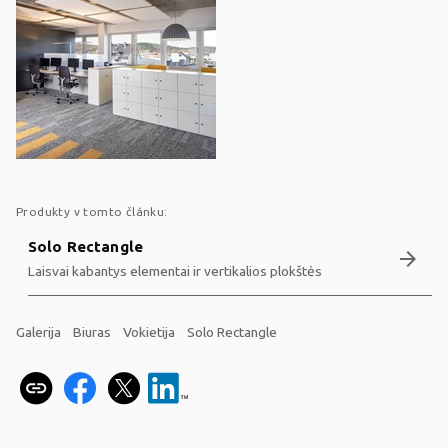
Produkty v tomto článku:
Solo Rectangle
arrow_forward
Laisvai kabantys elementai ir vertikalios plokštės
Galerija
Biuras
Vokietija
Solo Rectangle