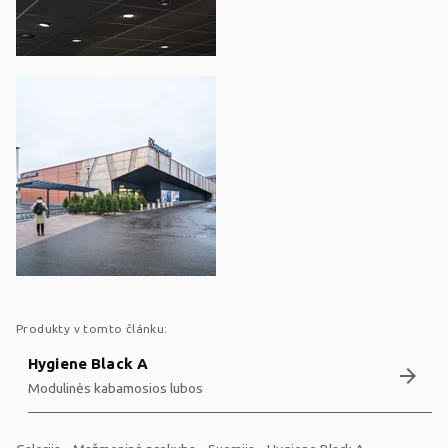
Produkty v tomto článku:
Hygiene Black A
arrow_forward
Modulinės kabamosios lubos