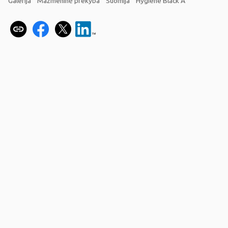
Galerija
Mažmeninė prekyba
Suomija
Hygiene Black A