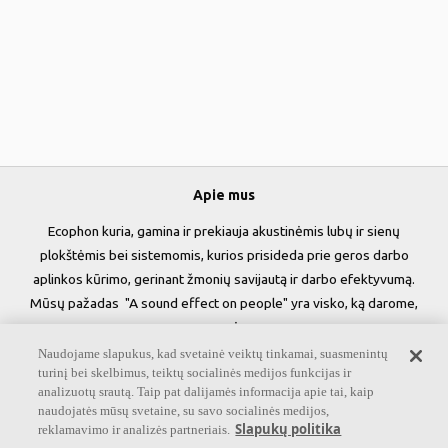
Apie mus
Ecophon kuria, gamina ir prekiauja akustinėmis lubų ir sienų
plokštėmis bei sistemomis, kurios prisideda prie geros darbo
aplinkos kūrimo, gerinant žmonių savijautą ir darbo efektyvumą.
Mūsų pažadas "A sound effect on people" yra visko, ką darome,
esmė.
Naudojame slapukus, kad svetainė veiktų tinkamai, suasmenintų
Sekite mus
turinį bei skelbimus, teiktų socialinės medijos funkcijas ir
analizuotų srautą. Taip pat dalijamės informacija apie tai, kaip
naudojatės mūsų svetaine, su savo socialinės medijos,
Slapukų politika
reklamavimo ir analizės partneriais.