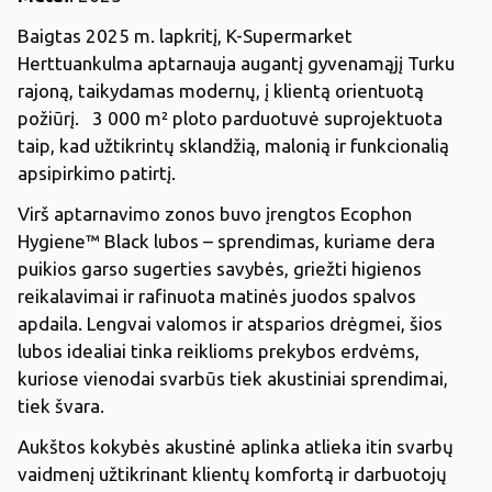
Baigtas 2025 m. lapkritį, K-Supermarket
Herttuankulma aptarnauja augantį gyvenamąjį Turku
rajoną, taikydamas modernų, į klientą orientuotą
požiūrį. 3 000 m² ploto parduotuvė suprojektuota
taip, kad užtikrintų sklandžią, malonią ir funkcionalią
apsipirkimo patirtį.
Virš aptarnavimo zonos buvo įrengtos Ecophon
Hygiene™ Black lubos – sprendimas, kuriame dera
puikios garso sugerties savybės, griežti higienos
reikalavimai ir rafinuota matinės juodos spalvos
apdaila. Lengvai valomos ir atsparios drėgmei, šios
lubos idealiai tinka reiklioms prekybos erdvėms,
kuriose vienodai svarbūs tiek akustiniai sprendimai,
tiek švara.
Aukštos kokybės akustinė aplinka atlieka itin svarbų
vaidmenį užtikrinant klientų komfortą ir darbuotojų