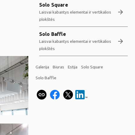
Solo Square
arrow_forward
Laisvai kabantys elementai ir vertikalios
plokštės
Solo Baffle
arrow_forward
Laisvai kabantys elementai ir vertikalios
plokštės
Galerija
Biuras
Estija
Solo Square
Solo Baffle