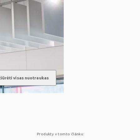
iūrėti visas nuotraukas
Produkty v tomto článku: