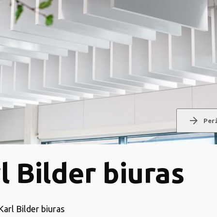
arrow_forward
Perž
l Bilder biuras
 Karl Bilder biuras