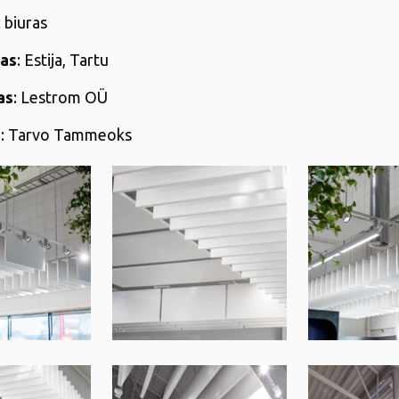
: biuras
tas
: Estija, Tartu
as
: Lestrom OÜ
s
: Tarvo Tammeoks