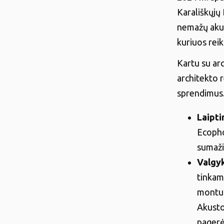
Karališkųjų
nemažų akust
kuriuos reik
Kartu su arc
architekto 
sprendimus
Laipti
Ecopho
sumaži
Valgyk
tinkam
montuo
Akusto
pagerė