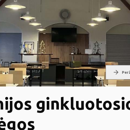
arrow_forward
Perž
ijos ginkluotosi
ėgos