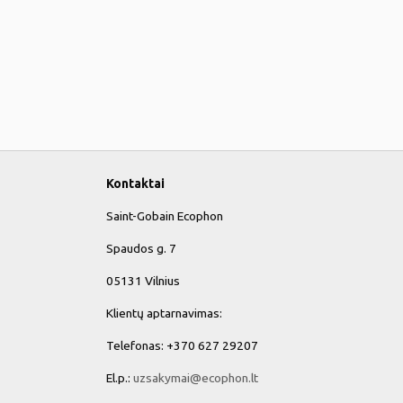
Kontaktai
Saint-Gobain Ecophon
Spaudos g. 7
05131 Vilnius
Klientų aptarnavimas:
Telefonas: +370 627 29207
El.p.:
uzsakymai@ecophon.lt