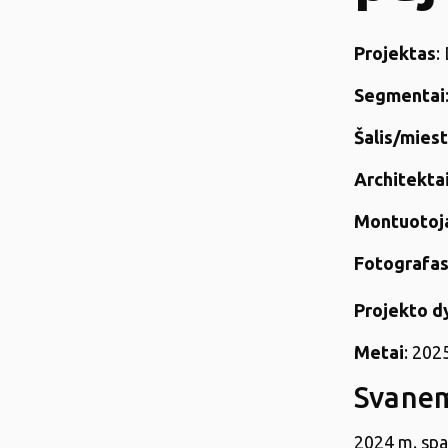
Projektas
:
Segmentai
Šalis/mies
Architekta
Montuotoj
Fotografa
Projekto d
Metai
: 202
Svanem
2024 m. spa