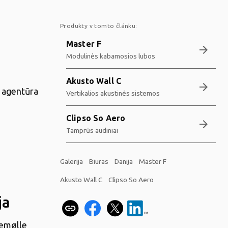
Produkty v tomto článku:
Master F
arrow_forward
Modulinės kabamosios lubos
Akusto Wall C
arrow_forward
s agentūra
Vertikalios akustinės sistemos
Clipso So Aero
arrow_forward
Tamprūs audiniai
Galerija
Biuras
Danija
Master F
Akusto Wall C
Clipso So Aero
ja
nemølle