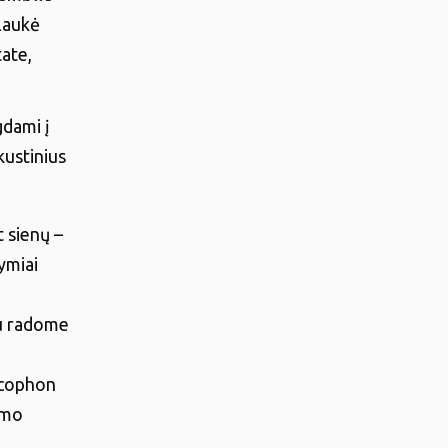
 laukė
tate,
gdami į
kustinius
 sienų –
ymiai
au radome
Ecophon
umo