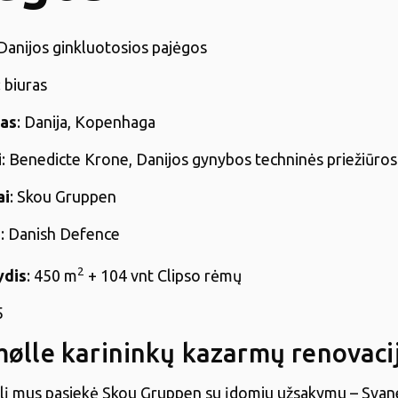
 Danijos ginkluotosios pajėgos
: biuras
tas
: Danija, Kopenhaga
i
: Benedicte Krone, Danijos gynybos techninės priežiūro
ai
: Skou Gruppen
s
: Danish Defence
2
ydis
: 450 m
+ 104 vnt Clipso rėmų
5
ølle karininkų kazarmų renovaci
lį mus pasiekė Skou Gruppen su įdomiu užsakymu – Sva