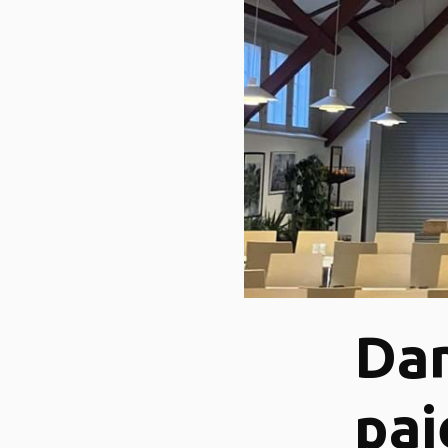
Dan
paj