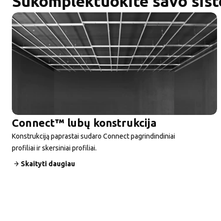
Sukomplektuokite savo sis
Connect™ lubų konstrukcija
Konstrukciją paprastai sudaro Connect pagrindindiniai
profiliai ir skersiniai profiliai.
Skaityti daugiau