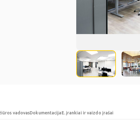
žiūros vadovas
Dokumentacija
E. įrankiai ir vaizdo įrašai