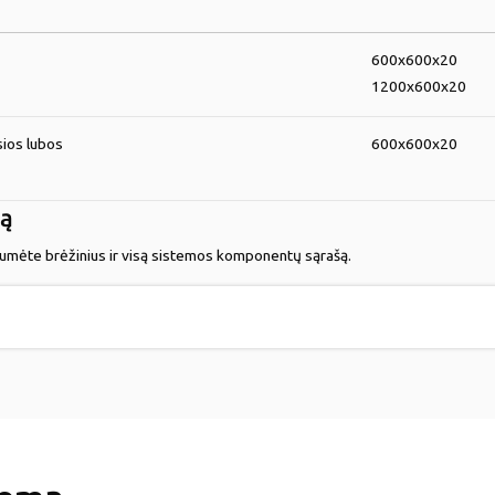
600x600x20
1200x600x20
sios lubos
600x600x20
dą
tumėte brėžinius ir visą sistemos komponentų sąrašą.