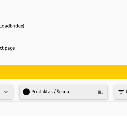
 Loadbridge)
ct page
keyboard_arrow_down
keyboard_arrow_down
delete_sweep
filter_list
Produktas / Šeima
1