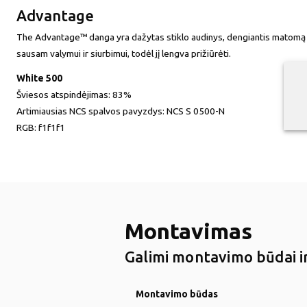
Advantage
The Advantage™ danga yra dažytas stiklo audinys, dengiantis matomą plok
sausam valymui ir siurbimui, todėl jį lengva prižiūrėti.
White 500
Šviesos atspindėjimas:
83%
Artimiausias NCS spalvos pavyzdys:
NCS S 0500-N
RGB:
f1f1f1
Montavimas
Galimi montavimo būdai ir
Montavimo būdas