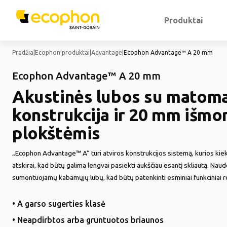
Produktai
Pradžia
|
Ecophon produktai
|
Advantage
|
Ecophon Advantage™ A 20 mm
Ecophon Advantage™ A 20 mm
Akustinės lubos su matom
konstrukcija ir 20 mm išm
plokštėmis
„Ecophon Advantage™ A“ turi atviros konstrukcijos sistemą, kurios kie
atskirai, kad būtų galima lengvai pasiekti aukščiau esantį skliautą. Naud
sumontuojamų kabamųjų lubų, kad būtų patenkinti esminiai funkciniai re
• A garso sugerties klasė
• Neapdirbtos arba gruntuotos briaunos