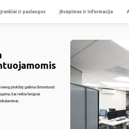
Įrankiai ir paslaugos
Įkvėpimas ir informacija
a
ontuojamomis
kvieną plokštę galima išmontuoti
ojama, kai reikia lengvai
ikalavimai.