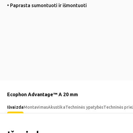
• Paprasta sumontuoti ir išmontuoti
Ecophon Advantage™ A 20 mm
Išvaizda
Montavimas
Akustika
Techninės ypatybės
Techninės prie