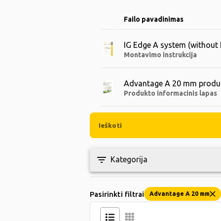
Failo pavadinimas
IG Edge A system (without
Montavimo instrukcija
Advantage A 20 mm produ
Produkto informacinis lapas
filter_list
Kategorija
Pasirinkti filtrai
Advantage A 20 mm