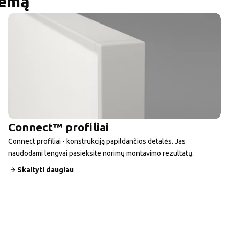
temą
Connect™ profiliai
Connect profiliai - konstrukciją papildančios detalės. Jas
naudodami lengvai pasieksite norimų montavimo rezultatų.
Skaityti daugiau