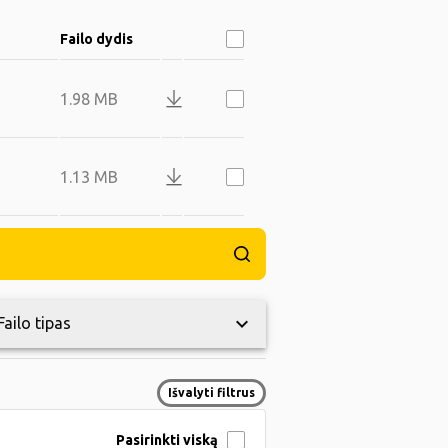
Failo dydis
1.98 MB
1.13 MB
keyboard_arrow_down
Failo tipas
Išvalyti filtrus
Pasirinkti viską