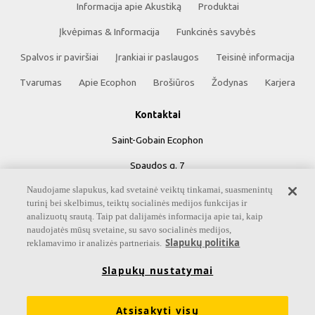
Informacija apie Akustiką
Produktai
Įkvėpimas & Informacija
Funkcinės savybės
Spalvos ir paviršiai
Įrankiai ir paslaugos
Teisinė informacija
Tvarumas
Apie Ecophon
Brošiūros
Žodynas
Karjera
Kontaktai
Saint-Gobain Ecophon
Spaudos g. 7
Naudojame slapukus, kad svetainė veiktų tinkamai, suasmenintų
05131 Vilnius
turinį bei skelbimus, teiktų socialinės medijos funkcijas ir
Klientų aptarnavimas:
analizuotų srautą. Taip pat dalijamės informacija apie tai, kaip
naudojatės mūsų svetaine, su savo socialinės medijos,
Telefonas: +370 627 29207
Slapukų politika
reklamavimo ir analizės partneriais.
El.p.:
uzsakymai@ecophon.lt
Slapukų nustatymai
Atsisakyti visų