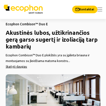
Kontaktai
Ecophon Combison™ Duo E
Akustinės lubos, užtikrinančios
gerą garso sugertį ir izoliaciją tarp
kambarių
Ecophon Combison™ Duo E plokštės yra su įgilinta briauna ir
montuojamos su įleidžiama matoma konstru...
Skaityti daugiau