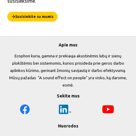
susisieksime.
Susisiekite su mumis
Apie mus
Ecophon kuria, gamina ir prekiauja akustinėmis lubų ir sienų
plokštėmis bei sistemomis, kurios prisideda prie geros darbo
aplinkos kūrimo, gerinant žmonių savijautą ir darbo efektyvumą.
Mūsų pažadas "A sound effect on people" yra visko, ką darome,
esmė.
Sekite mus
Nuorodos