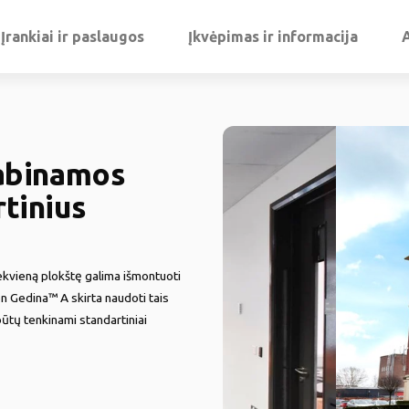
Įrankiai ir paslaugos
Įkvėpimas ir informacija
abinamos
rtinius
kvieną plokštę galima išmontuoti
on Gedina™ A skirta naudoti tais
ūtų tenkinami standartiniai