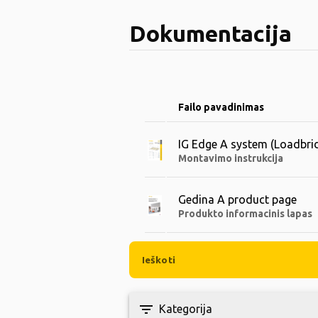
Dokumentacija
Failo pavadinimas
IG Edge A system (Loadbri
Montavimo instrukcija
Gedina A product page
Produkto informacinis lapas
filter_list
Kategorija