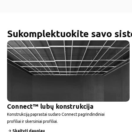
Sukomplektuokite savo sis
Connect™ lubų konstrukcija
Konstrukciją paprastai sudaro Connect pagrindindiniai
profiliai ir skersiniai profiliai.
Skaityti daugiau