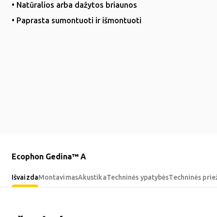
• Natūralios arba dažytos briaunos
• Paprasta sumontuoti ir išmontuoti
Ecophon Gedina™ A
Išvaizda
Montavimas
Akustika
Techninės ypatybės
Techninės prie