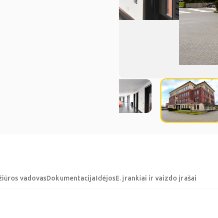
žiūros vadovas
Dokumentacija
Idėjos
E. įrankiai ir vaizdo įrašai