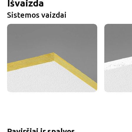
Išvaizda
Sistemos vaizdai
Paviršiai ir spalvos