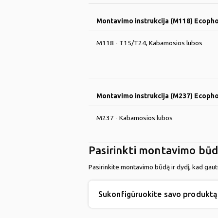
Montavimo instrukcija (M118) Ecoph
M118 - T15/T24, Kabamosios lubos
Montavimo instrukcija (M237) Ecopho
M237 - Kabamosios lubos
Pasirinkti montavimo bū
Pasirinkite montavimo būdą ir dydį, kad gau
Sukonfigūruokite savo produktą