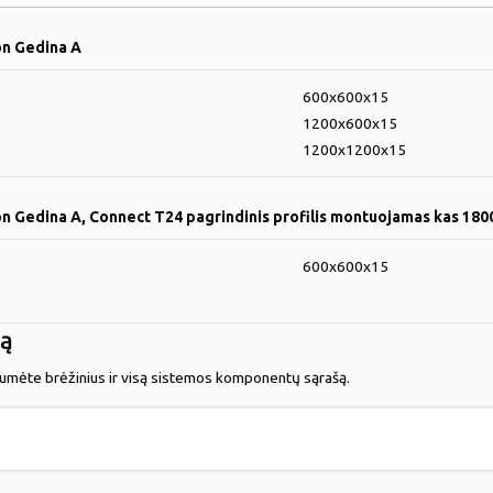
on Gedina A
600x600x15
1200x600x15
1200x1200x15
n Gedina A, Connect T24 pagrindinis profilis montuojamas kas 18
600x600x15
dą
tumėte brėžinius ir visą sistemos komponentų sąrašą.