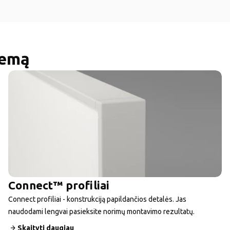
temą
Connect™ profiliai
Connect profiliai - konstrukciją papildančios detalės. Jas
naudodami lengvai pasieksite norimų montavimo rezultatų.
Skaityti daugiau