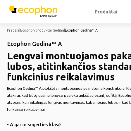
Produktai
Pradžia
|
Ecophon produktai
|
Gedina
|
Ecophon Gedina™ A
Ecophon Gedina™ A
Lengvai montuojamos pak
lubos, atitinkančios standa
funkcinius reikalavimus
Ecophon Gedina™ A plokštės montuojamos su matoma konstrukcija. Kie
atskirai, kad būtų galima lengvai pasiekti aukščiau esantį sofitą. Ecoph
atvejais, kai reikalingas lengvas montavimas, kabamosios lubos ir kad b
funkciniai reikalavimai.
• A garso sugerties klasė