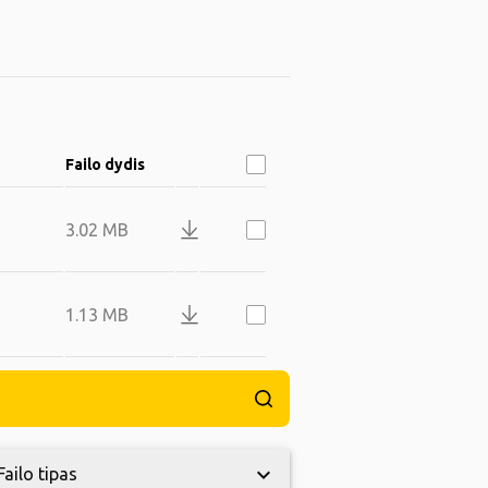
Failo dydis
3.02 MB
1.13 MB
keyboard_arrow_down
Failo tipas