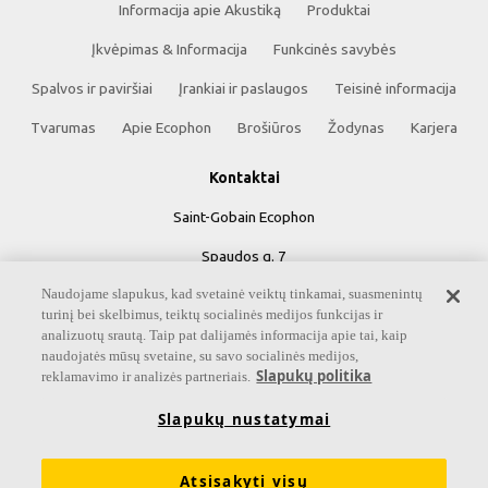
Informacija apie Akustiką
Produktai
Įkvėpimas & Informacija
Funkcinės savybės
Spalvos ir paviršiai
Įrankiai ir paslaugos
Teisinė informacija
Tvarumas
Apie Ecophon
Brošiūros
Žodynas
Karjera
Kontaktai
Saint-Gobain Ecophon
Spaudos g. 7
Naudojame slapukus, kad svetainė veiktų tinkamai, suasmenintų
05131 Vilnius
turinį bei skelbimus, teiktų socialinės medijos funkcijas ir
Klientų aptarnavimas:
analizuotų srautą. Taip pat dalijamės informacija apie tai, kaip
naudojatės mūsų svetaine, su savo socialinės medijos,
Telefonas: +370 627 29207
Slapukų politika
reklamavimo ir analizės partneriais.
El.p.:
uzsakymai@ecophon.lt
Slapukų nustatymai
Atsisakyti visų