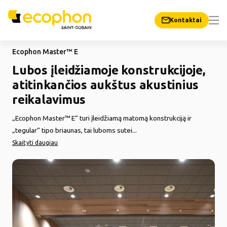
Kontaktai
Ecophon Master™ E
Lubos įleidžiamoje konstrukcijoje,
atitinkančios aukštus akustinius
reikalavimus
„Ecophon Master™ E“ turi įleidžiamą matomą konstrukciją ir
„tegular“ tipo briaunas, tai luboms sutei...
Skaityti daugiau