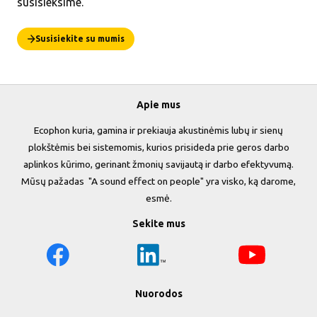
susisieksime.
Susisiekite su mumis
Apie mus
Ecophon kuria, gamina ir prekiauja akustinėmis lubų ir sienų
plokštėmis bei sistemomis, kurios prisideda prie geros darbo
aplinkos kūrimo, gerinant žmonių savijautą ir darbo efektyvumą.
Mūsų pažadas "A sound effect on people" yra visko, ką darome,
esmė.
Sekite mus
Nuorodos