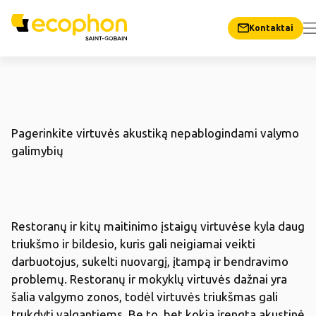
Kontaktai
Pagerinkite virtuvės akustiką nepablogindami valymo
galimybių
Restoranų ir kitų maitinimo įstaigų virtuvėse kyla daug
triukšmo ir bildesio, kuris gali neigiamai veikti
darbuotojus, sukelti nuovargį, įtampą ir bendravimo
problemų. Restoranų ir mokyklų virtuvės dažnai yra
šalia valgymo zonos, todėl virtuvės triukšmas gali
trukdyti valgantiems. Be to, bet kokia įrengta akustinė