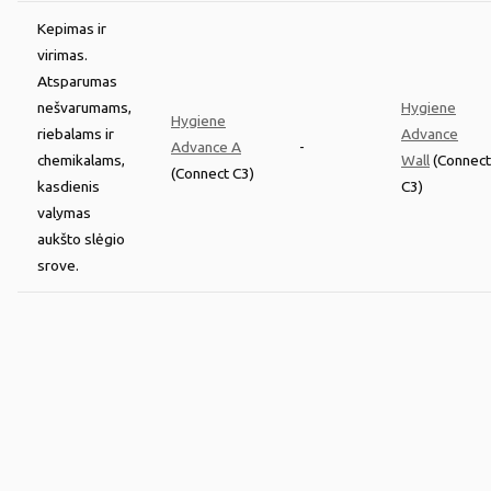
Kepimas ir
virimas.
Atsparumas
nešvarumams,
Hygiene
Hygiene
riebalams ir
Advance
Advance A
-
chemikalams,
Wall
(Connect
(Connect C3)
kasdienis
C3)
valymas
aukšto slėgio
srove.