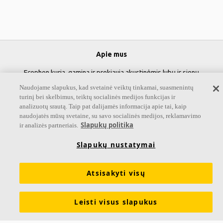
Apie mus
Ecophon kuria, gamina ir prekiauja akustinėmis lubų ir sienų
plokštėmis bei sistemomis, kurios prisideda prie geros darbo
Naudojame slapukus, kad svetainė veiktų tinkamai, suasmenintų
aplinkos kūrimo, gerinant žmonių savijautą ir darbo efektyvumą.
turinį bei skelbimus, teiktų socialinės medijos funkcijas ir
analizuotų srautą. Taip pat dalijamės informacija apie tai, kaip
Mūsų pažadas "A sound effect on people" yra visko, ką darome,
naudojatės mūsų svetaine, su savo socialinės medijos, reklamavimo
esmė.
Slapukų politika
ir analizės partneriais.
Sekite mus
Slapukų nustatymai
Atsisakyti visų
Nuorodos
Leisti visus slapukus
Informacija apie Akustiką
Produktai