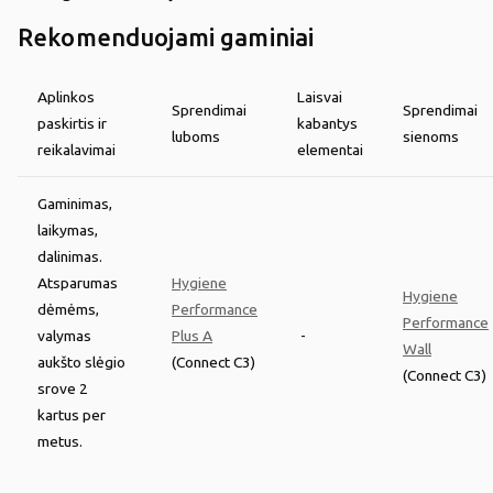
Rekomenduojami gaminiai
Aplinkos
Laisvai
Sprendimai
Sprendimai
paskirtis ir
kabantys
luboms
sienoms
reikalavimai
elementai
Gaminimas,
laikymas,
dalinimas.
Atsparumas
Hygiene
Hygiene
dėmėms,
Performance
Performance
valymas
Plus A
-
Wall
aukšto slėgio
(Connect C3)
(Connect C3)
srove 2
kartus per
metus.