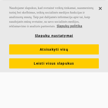
Naudojame slapukus, kad svetainė veiktų tinkamai, suasmenintų
turinį bei skelbimus, teiktų socialinės medijos funkcijas ir
analizuotų srautą. Taip pat dalijamės informacija apie tai, kaip
naudojatės mūsų svetaine, su savo socialinės medijos,
Slapukų politika
reklamavimo ir analizės partneriais.
Slapukų nustatymai
Atsisakyti visų
Leisti visus slapukus