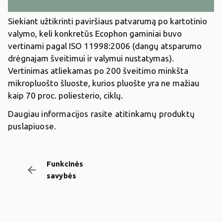
Siekiant užtikrinti paviršiaus patvarumą po kartotinio
valymo, keli konkretūs Ecophon gaminiai buvo
vertinami pagal ISO 11998:2006 (dangų atsparumo
drėgnajam šveitimui ir valymui nustatymas).
Vertinimas atliekamas po 200 šveitimo minkšta
mikropluošto šluoste, kurios pluošte yra ne mažiau
kaip 70 proc. poliesterio, ciklų.
Daugiau informacijos rasite atitinkamų produktų
puslapiuose.
Funkcinės
arrow_backward
savybės