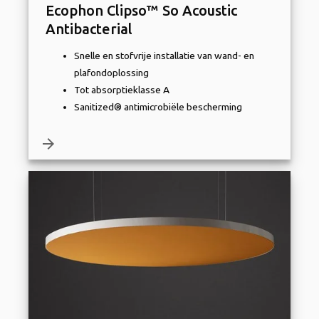
Ecophon Clipso™ So Acoustic
Antibacterial
Snelle en stofvrije installatie van wand- en
plafondoplossing
Tot absorptieklasse A
Sanitized® antimicrobiële bescherming
arrow_forward