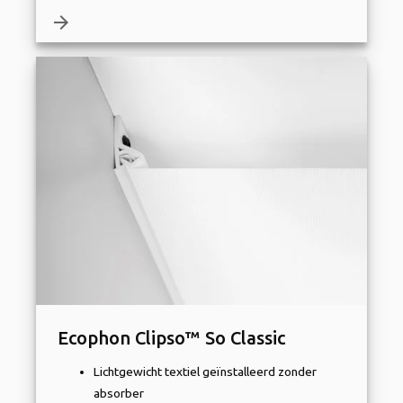
arrow_forward
Ecophon Clipso™ So Classic
Lichtgewicht textiel geïnstalleerd zonder
absorber