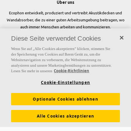
Über uns
Ecophon entwickelt, produziert und vertreibt Akustikdecken und
Wandabsorber, die zu einer guten Arbeitsumgebung beitragen, wo
auch immer Menschen arbeiten und kommunizieren.
Diese Seite verwendet Cookies
Folgen Sie uns
Wenn Sie auf „Alle Cookies akzeptieren“ klicken, stimmen Sie
der Speicherung von Cookies auf Ihrem Gerät zu, um die
Websitenavigation zu verbessern, die Websitenutzung zu
analysieren und unsere Marketingbemühungen zu unterstützen.
Links
Cookie-Richtlinien
Lesen Sie mehr in unseren
Referenzen
Akustiklösungen
Akustikwissen
Cookie-Einstellungen
Nachhaltigkeit
Über Ecophon
Karriere
Optionale Cookies ablehnen
Ecophon Preisliste
Download Broschüren
Ausschreibungstexte
Tools & Services
Alle Cookies akzeptieren
Newsletter abonnieren
Leistungserklärungen