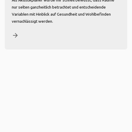
Als Akustikplaner wurde mir schnell bewusst, dass Räume
nur selten ganzheitlich betrachtet und entscheidende
Variablen mit Hinblick auf Gesundheit und Wohlbefinden
vernachlässigt werden.
arrow_forward