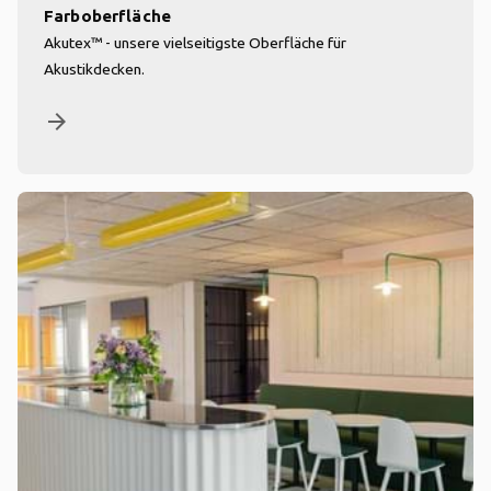
Farboberfläche
Akutex™ - unsere vielseitigste Oberfläche für
Akustikdecken.
arrow_forward