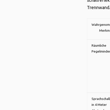
schallrefle
Trennwand
Wahrgenom
Merkm
Räumliche
Pegelminde
Sprachschal
in 4 Meter