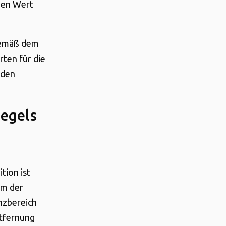
chen Wert
gemäß dem
rten für die
nden
pegels
tion ist
um der
nzbereich
ntfernung