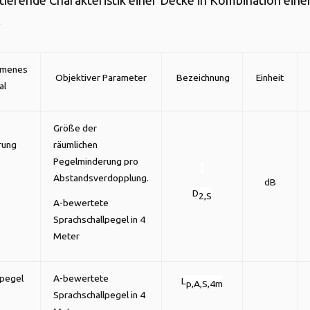
ktierende Charakteristik einer Decke in Kombination eine
.
menes
Objektiver Parameter
Bezeichnung
Einheit
al
Größe der
rung
räumlichen
Pegelminderung pro
Abstandsverdopplung.
dB
D
2,S
A-bewertete
Sprachschallpegel in 4
Meter
lpegel
A-bewertete
L
p,A,S,4m
Sprachschallpegel in 4