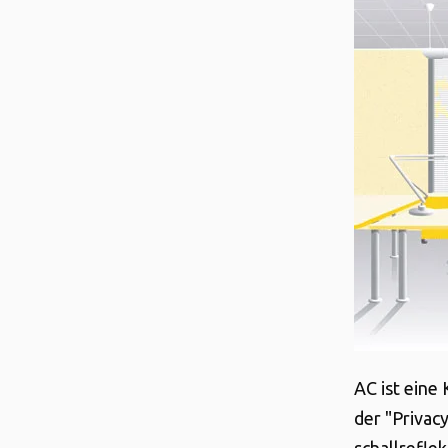
AC ist eine
der "Privac