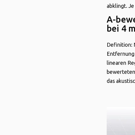
abklingt. J
A-bewe
bei 4 m
Definition:
Entfernung 
linearen Re
bewerteten 
das akustis