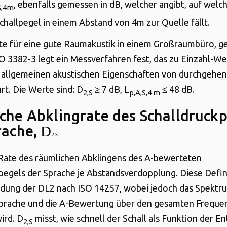
, ebenfalls gemessen in dB, welcher angibt, auf wel
S,4m
challpegel in einem Abstand von 4m zur Quelle fällt.
rte für eine gute Raumakustik in einem Großraumbüro, 
O 3382-3 legt ein Messverfahren fest, das zu Einzahl-We
 allgemeinen akustischen Eigenschaften von durchgehe
t. Die Werte sind: D
≥ 7 dB, L
≤ 48 dB.
2,S
p,A,S,4 m
che Abklingrate des Schalldruck
rache,
D
2,S
 Rate des räumlichen Abklingens des A-bewerteten
pegels der Sprache je Abstandsverdopplung. Diese Defini
dung der DL2 nach ISO 14257, wobei jedoch das Spektr
prache und die A-Bewertung über den gesamten Freque
ird. D
misst, wie schnell der Schall als Funktion der E
2,S