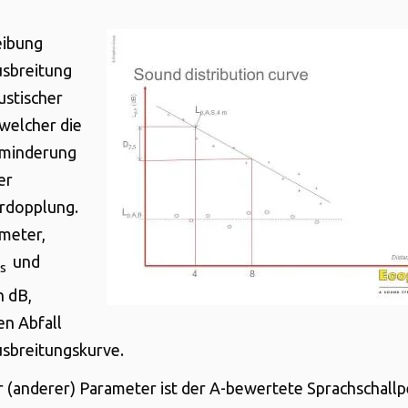
eibung
usbreitung
ustischer
welcher die
lminderung
er
rdopplung.
meter,
und
,s
n dB,
n Abfall
usbreitungskurve.
r (anderer) Parameter ist der A-bewertete Sprachschallp