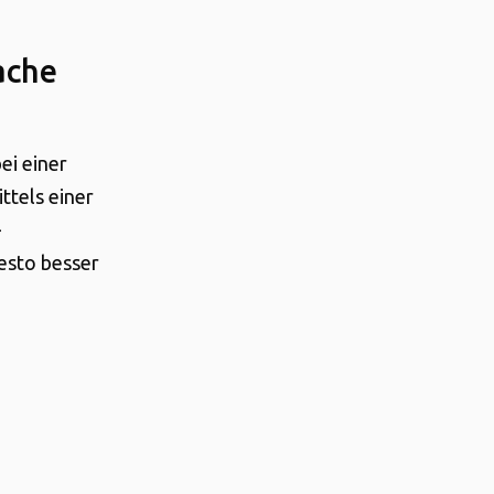
ache
ei einer
ttels einer
-
esto besser