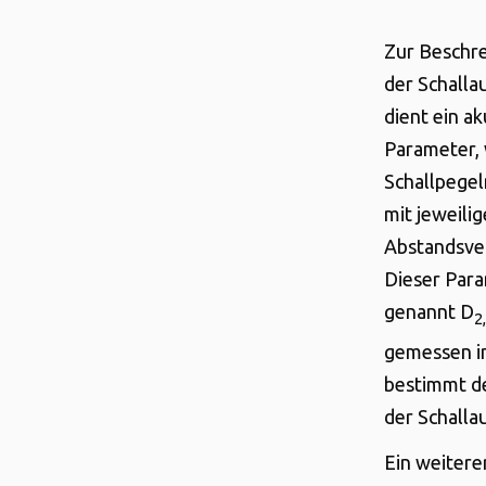
Zur Beschr
der Schalla
dient ein ak
Parameter, 
Schallpege
mit jeweilig
Abstandsve
Dieser Para
genannt D
2
gemessen i
bestimmt de
der Schalla
Ein weitere