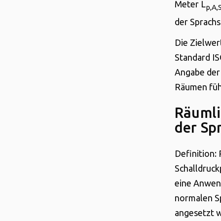
Meter L
p,A,
der Sprachs
Die Zielwe
Standard IS
Angabe der
Räumen führ
Räumli
der Sp
Definition:
Schalldruck
eine Anwen
normalen S
angesetzt w