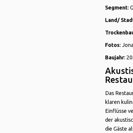
Segment
: 
Land/ Stad
Trockenba
Fotos
: Jon
Baujahr
: 2
Akusti
Restau
Das Restaur
klaren kuli
Einflüsse v
der akustis
die Gäste a