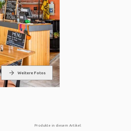
arrow_forward
Weitere Fotos
Produkte in diesem Artikel: