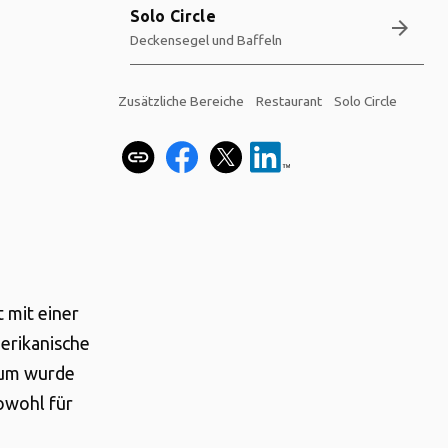
Solo Circle
arrow_forward
Deckensegel und Baffeln
Zusätzliche Bereiche
Restaurant
Solo Circle
 mit einer
merikanische
raum wurde
owohl für