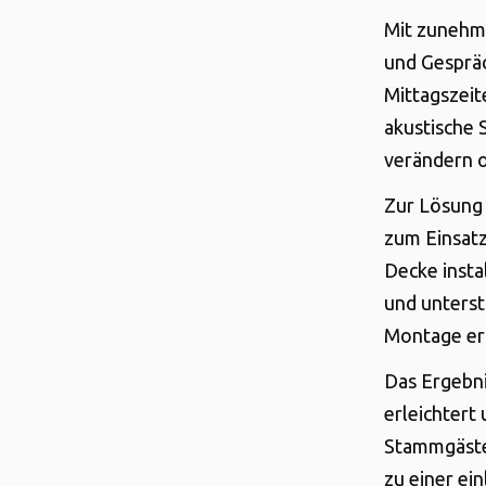
Mit zunehme
und Gesprä
Mittagszeit
akustische 
verändern o
Zur Lösung
zum Einsatz
Decke insta
und unterst
Montage erf
Das Ergebni
erleichtert
Stammgäste 
zu einer e