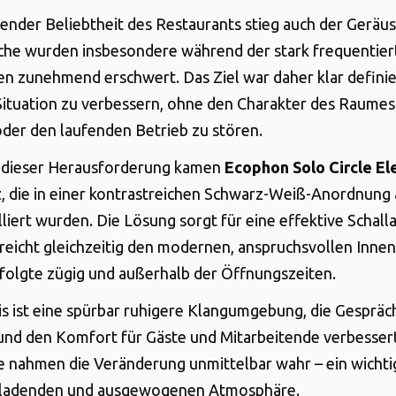
nder Beliebtheit des Restaurants stieg auch der Geräu
che wurden insbesondere während der stark frequentier
en zunehmend erschwert. Das Ziel war daher klar definier
Situation zu verbessern, ohne den Charakter des Raumes
der den laufenden Betrieb zu stören.
 dieser Herausforderung kamen
Ecophon Solo Circle E
, die in einer kontrastreichen Schwarz-Weiß-Anordnung 
lliert wurden. Die Lösung sorgt für eine effektive Schall
reicht gleichzeitig den modernen, anspruchsvollen Inne
olgte zügig und außerhalb der Öffnungszeiten.
s ist eine spürbar ruhigere Klangumgebung, die Gespräc
 und den Komfort für Gäste und Mitarbeitende verbessert
nahmen die Veränderung unmittelbar wahr – ein wichti
inladenden und ausgewogenen Atmosphäre.