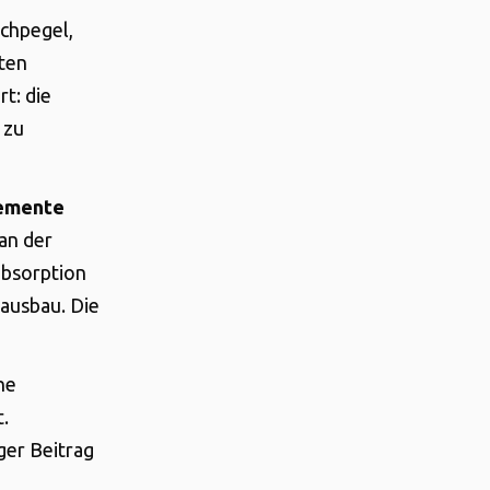
schpegel,
ten
t: die
 zu
lemente
an der
absorption
nausbau. Die
he
.
ger Beitrag