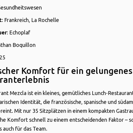
Gesundheitswesen
t
: Frankreich, La Rochelle
uer
: Echoplaf
athan Boquillon
025
scher Komfort für ein gelungenes
ranterlebnis
ant Mezcla ist ein kleines, gemütliches Lunch-Restaurant
narischen Identität, die französische, spanische und süda
ereint. Mit nur 35 Sitzplätzen in einem kompakten Gast
che Komfort schnell zu einem entscheidenden Faktor – s
ls auch für das Team.