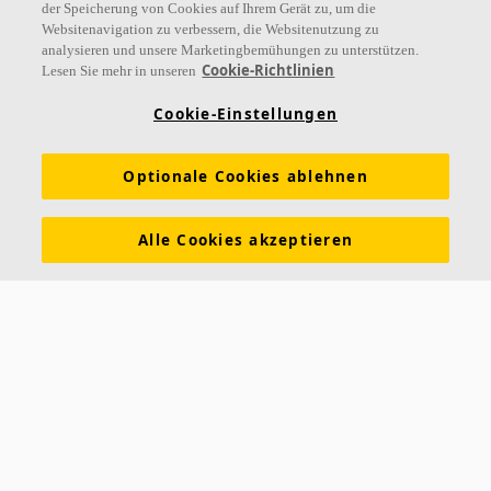
der Speicherung von Cookies auf Ihrem Gerät zu, um die
Folgen Sie uns
Websitenavigation zu verbessern, die Websitenutzung zu
analysieren und unsere Marketingbemühungen zu unterstützen.
Cookie-Richtlinien
Lesen Sie mehr in unseren
Cookie-Einstellungen
Links
Optionale Cookies ablehnen
Referenzen
Akustiklösungen
Akustikwissen
Nachhaltigkeit
Über Ecophon
Karriere
Alle Cookies akzeptieren
Ecophon Preisliste
Download Broschüren
Ausschreibungstexte
Tools & Services
Newsletter abonnieren
Leistungserklärungen
Farben & Oberflächen
Funktionale Anforderungen
Allgemeine Geschäftsbedingungen
Datenschutzerklärung
Impressum
Kontakt