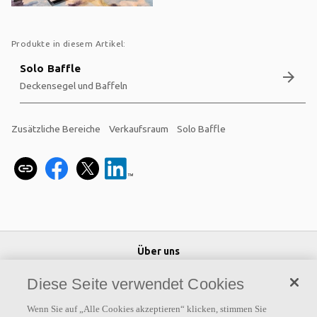
Produkte in diesem Artikel:
Solo Baffle
arrow_forward
Deckensegel und Baffeln
Zusätzliche Bereiche
Verkaufsraum
Solo Baffle
Über uns
Ecophon entwickelt, produziert und vertreibt Akustikdecken und
Diese Seite verwendet Cookies
Wandabsorber, die zu einer guten Arbeitsumgebung beitragen, wo
Wenn Sie auf „Alle Cookies akzeptieren“ klicken, stimmen Sie
auch immer Menschen arbeiten und kommunizieren.