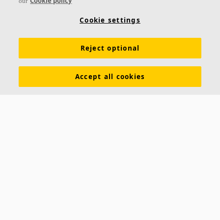
Cookie policy
our
Links
Cookie settings
Conhecimento em Acústica
Soluções Acústicas
Produtos
Reject optional
Inspiração e Conhecimento
Cores e superfícies
Tools & Services
Download de catálogos
Accept all cookies
Sobre a Ecophon
Assessoria de Imprensa
Sustentabilidade
Exigências funcionais
Saint-Gobain Ecophon Brasil
SAC: 0800 709 6979
RUA JOÃO ALFREDO, 177
CEP 04747-000
SÃO PAULO – SP
Saint-Gobain Ecophon Suécia
Box 500