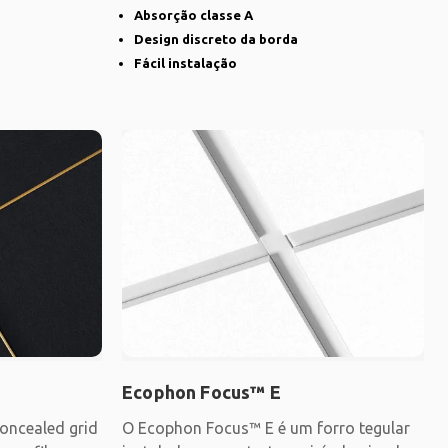
uma
Absorção classe A
Design discreto da borda
Fácil instalação
Ecophon Focus™ E
oncealed grid
O Ecophon Focus™ E é um forro tegular