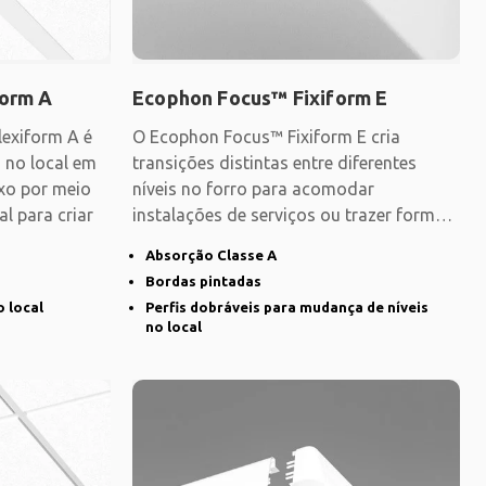
form A
Ecophon Focus™ Fixiform E
lexiform A é
O Ecophon Focus™ Fixiform E cria
 no local em
transições distintas entre diferentes
xo por meio
níveis no forro para acomodar
al para criar
instalações de serviços ou trazer forma e
estrutura ao
Absorção Classe A
Bordas pintadas
o local
Perfis dobráveis para mudança de níveis
no local