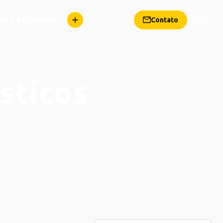
bre a Ecophon
Contato
sticos