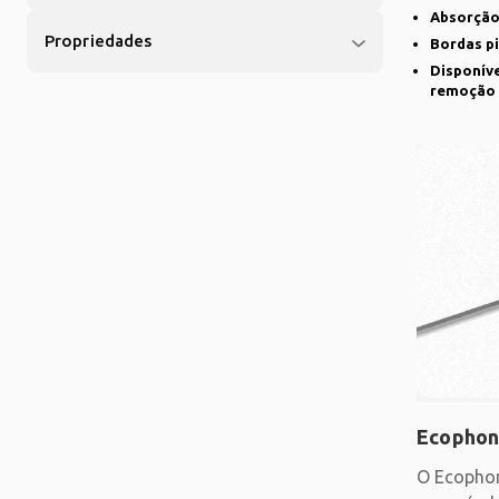
sistema d
Absorção
Propriedades
Bordas p
Disponíve
remoção
Ecophon
O Ecophon