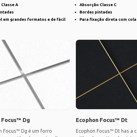
e
cria uma
 Classe A
Absorção Classe C
intadas
Bordas pintadas
l em grandes formatos e de fácil
Para fixação direta com cola
 Focus™ Dg
Ecophon Focus™ Dt
 Focus™ Dg é um forro
Ecophon Focus™ Dt has a c