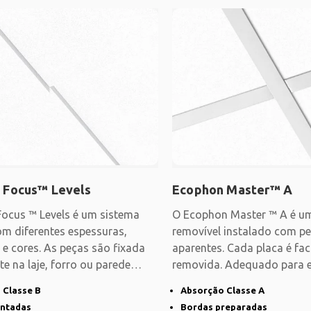
 Focus™ Levels
Ecophon Master™ A
ocus ™ Levels é um sistema
O Ecophon Master ™ A é um
om diferentes espessuras,
removível instalado com pe
e cores. As peças são fixada
aparentes. Cada placa é fa
e na laje, forro ou parede
removida. Adequado para e
abertos ou outras
 Classe B
Absorção Classe A
intadas
Bordas preparadas