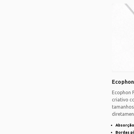
Ecophon
Ecophon F
criativo c
tamanhos 
diretament
existente
Absorção
Bordas p