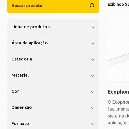
Exibindo 95
Linha de produtos
Área de aplicação
Categoria
Material
Cor
Ecophon
O Ecophon
Dimensão
facilment
sistema d
aplicaçõe
Formato