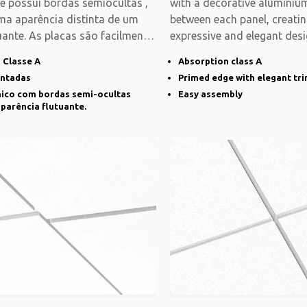
 e possui bordas semiocultas ,
with a decorative aluminium
ma aparência distinta de um
between each panel, creati
uante. As placas são facilmente
expressive and elegant desi
s
system is modular
 Classe A
Absorption class A
intadas
Primed edge with elegant tr
nico com bordas semi-ocultas
Easy assembly
parência flutuante.