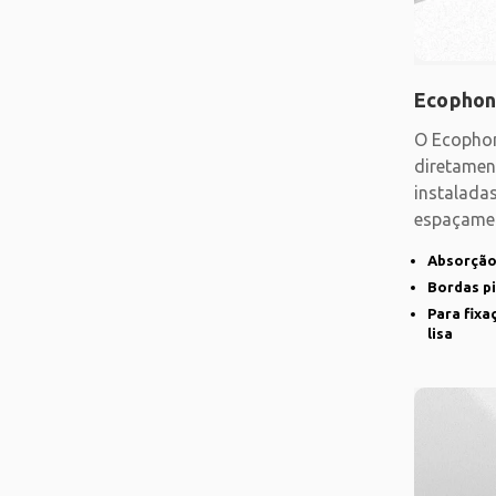
Ecophon
O Ecopho
diretamen
instalad
espaçamen
forro com
Absorção
Bordas p
Para fixa
lisa