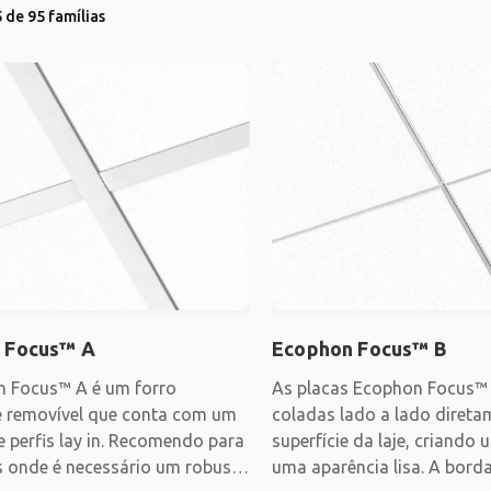
 de 95 famílias
 Focus™ A
Ecophon Focus™ B
 Focus™ A é um forro
As placas Ecophon Focus™
e removível que conta com um
coladas lado a lado direta
e perfis lay in. Recomendo para
superfície da laje, criando
s onde é necessário um robusto
uma aparência lisa. A bord