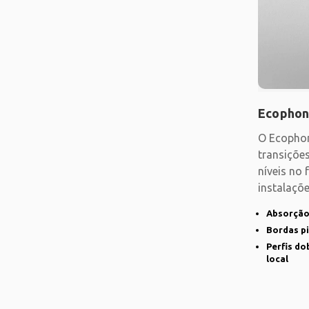
Ecophon
O Ecophon
transições
níveis no
instalaçõe
estrutura
Absorção
Bordas p
Perfis do
local