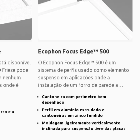
e
Ecophon Focus Edge™ 500
tá disponível
O Ecophon Focus Edge™ 500 é um
O Frieze pode
sistema de perfis usado como elemento
em nenhum
suspenso em aplicações onde a
es onde é
instalação de um forro de parede a
parede não é possível. O
Cantoneira com perímetro bem
desenhado
Perfil em alumínio extrudado e
rro e a
cantoneiras em zinco fundido
Moldagem ligeiramente verticalmente
inclinada para suspensão livre das placas