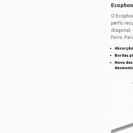
Ecophon
O Ecophon
perfis re
diagonal,
forro. Pa
Absorção
Bordas p
Novo desi
desmont