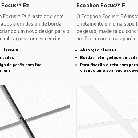
 Focus™ Ez
Ecophon Focus™ F
 Focus™ Ez é instalado com
O Ecophon Focus™ F é inst
cuados e um design de borda
diretamente em uma superfí
 criando um novo design para o
de gesso, madeira ou concr
ra aplicações com exigências
um forro com uma aparência
aplicação
 Classe A
Absorção Classe C
intadas
Bordas reforçadas e pintada
gn de perfis com fácil
Para fixação direta com para
agem
criando uma aparência suav