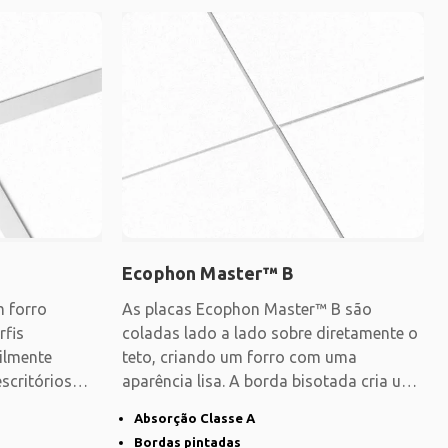
Ecophon Master™ B
 forro
As placas Ecophon Master™ B são
rfis
coladas lado a lado sobre diretamente o
cilmente
teto, criando um forro com uma
scritórios
aparência lisa. A borda bisotada cria uma
linha discreta
Absorção Classe A
Bordas pintadas