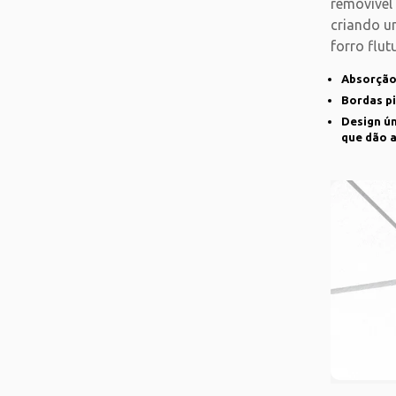
removível
criando u
forro flut
removida
Absorção
Bordas p
Design ú
que dão a