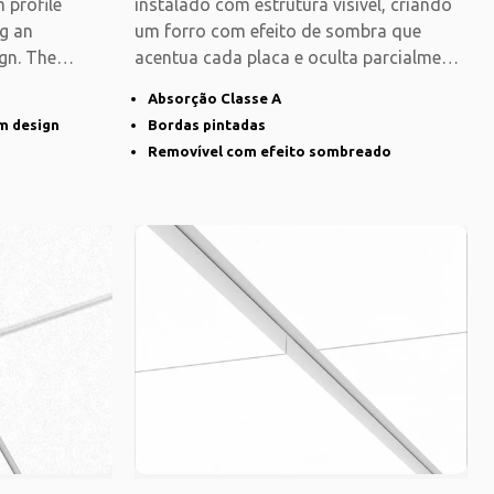
 profile
instalado com estrutura visível, criando
ng an
um forro com efeito de sombra que
gn. The
acentua cada placa e oculta parcialmente
o
Absorção Classe A
im design
Bordas pintadas
Removível com efeito sombreado