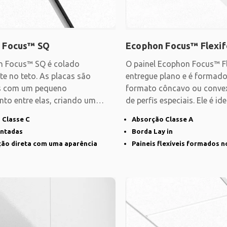
 Focus™ SQ
Ecophon Focus™ Flexi
n Focus™ SQ é colado
O painel Ecophon Focus™ F
te no teto. As placas são
entregue plano e é formado
as com um pequeno
formato côncavo ou conve
to entre elas, criando um
de perfis especiais. Ele é ide
 uma aparência lisa. Para
 Classe C
Absorção Classe A
intadas
Borda Lay in
ção direta com uma aparência
Paineis flexíveis formados n