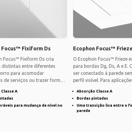
 Focus™ Fixiform Ds
Ecophon Focus™ Friez
 Focus™ Fixiform Ds cria
O Ecophon Focus™ Frieze es
 distintas entre diferentes
para bordas Dg, Ds, A e E. 
 forro para acomodar
ser conectado à parede s
s de serviços ou trazer forma e
perfil visível. Para aplicaçõ
 ao
 Classe A
Absorção Classe A
intadas
Bordas pintadas
bráveis para mudança de nível no
Uma transição lisa entre o fo
parede