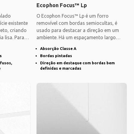
Ecophon Focus™ Lp
alado
O Ecophon Focus™ Lp é um forro
cie existente
removível com bordas semiocultas, é
eto, criando
usado para destacar a direção em um
 lisa. Para
ambiente. Há um espaçamento largo
entre as placas que
Absorção Classe A
s
Bordas pintadas
fusos,
Direção em destaque com bordas bem
e
definidas e marcadas