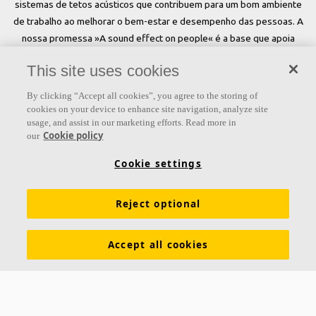
sistemas de tetos acústicos que contribuem para um bom ambiente
de trabalho ao melhorar o bem-estar e desempenho das pessoas. A
nossa promessa »A sound effect on people« é a base que apoia
tudo o que fazemos.
This site uses cookies
Siga-nos
By clicking “Accept all cookies”, you agree to the storing of
cookies on your device to enhance site navigation, analyze site
usage, and assist in our marketing efforts. Read more in
Cookie policy
our
Links
Cookie settings
Conhecimento em Acústica
Soluções Acústicas
Produtos
Reject optional
Inspiração e Conhecimento
Cores e superfícies
Tools & Services
Download de catálogos
Accept all cookies
Sobre a Ecophon
Assessoria de Imprensa
Sustentabilidade
Exigências funcionais
Saint-Gobain Ecophon Brasil