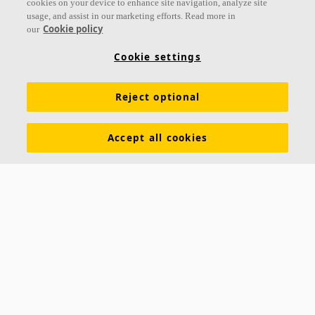
cookies on your device to enhance site navigation, analyze site
usage, and assist in our marketing efforts. Read more in
Cookie policy
our
Links
Cookie settings
Conhecimento em Acústica
Soluções Acústicas
Produtos
Reject optional
Inspiração e Conhecimento
Cores e superfícies
Tools & Services
Download de catálogos
Accept all cookies
Sobre a Ecophon
Assessoria de Imprensa
Sustentabilidade
Exigências funcionais
Saint-Gobain Ecophon Brasil
SAC: 0800 709 6979
RUA JOÃO ALFREDO, 177
CEP 04747-000
SÃO PAULO – SP
Saint-Gobain Ecophon Suécia