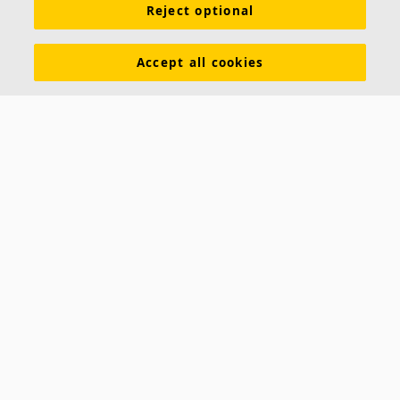
Reject optional
Inspiração e Conhecimento
Cores e superfícies
Tools & Services
Download de catálogos
Accept all cookies
Sobre a Ecophon
Assessoria de Imprensa
Sustentabilidade
Exigências funcionais
Saint-Gobain Ecophon Brasil
SAC: 0800 709 6979
RUA JOÃO ALFREDO, 177
CEP 04747-000
SÃO PAULO – SP
Saint-Gobain Ecophon Suécia
Box 500
SE 265 03 Hyllinge
Sweden
Phone: +46 42 17 99 00