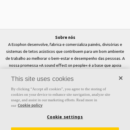
Sobre nós
A Ecophon desenvolve, fabrica e comercializa painéis, divisórias e
sistemas de tetos acústicos que contribuem para um bom ambiente
de trabalho ao melhorar o bem-estar e desempenho das pessoas. A
nossa promessa »A sound effect on people« é a base que apoia
tudo o que fazemos.
This site uses cookies
Siga-nos
By clicking “Accept all cookies”, you agree to the storing of
cookies on your device to enhance site navigation, analyze site
usage, and assist in our marketing efforts. Read more in
Cookie policy
our
Links
Cookie settings
Conhecimento em Acústica
Soluções Acústicas
Produtos