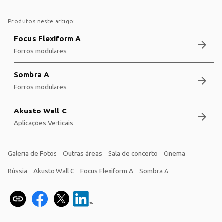
Produtos neste artigo:
Focus Flexiform A
arrow_forward
Forros modulares
Sombra A
arrow_forward
Forros modulares
Akusto Wall C
arrow_forward
Aplicações Verticais
Galeria de Fotos
Outras áreas
Sala de concerto
Cinema
Rússia
Akusto Wall C
Focus Flexiform A
Sombra A