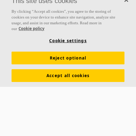
This site uses cookies
Siga-nos
By clicking “Accept all cookies”, you agree to the storing of
cookies on your device to enhance site navigation, analyze site
usage, and assist in our marketing efforts. Read more in
Cookie policy
our
Links
Cookie settings
Conhecimento em Acústica
Soluções Acústicas
Produtos
Reject optional
Inspiração e Conhecimento
Cores e superfícies
Tools & Services
Download de catálogos
Accept all cookies
Sobre a Ecophon
Assessoria de Imprensa
Sustentabilidade
Exigências funcionais
Saint-Gobain Ecophon Brasil
SAC: 0800 709 6979
RUA JOÃO ALFREDO, 177
CEP 04747-000