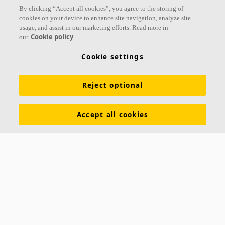
By clicking “Accept all cookies”, you agree to the storing of
cookies on your device to enhance site navigation, analyze site
usage, and assist in our marketing efforts. Read more in
Cookie policy
our
Links
Cookie settings
Conhecimento em Acústica
Soluções Acústicas
Produtos
Reject optional
Inspiração e Conhecimento
Cores e superfícies
Tools & Services
Download de catálogos
Accept all cookies
Sobre a Ecophon
Assessoria de Imprensa
Sustentabilidade
Exigências funcionais
Saint-Gobain Ecophon Brasil
SAC: 0800 709 6979
RUA JOÃO ALFREDO, 177
CEP 04747-000
SÃO PAULO – SP