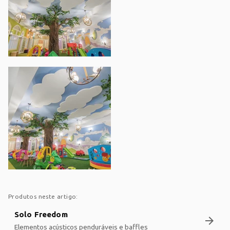
Produtos neste artigo:
Solo Freedom
arrow_forward
Elementos acústicos penduráveis e baffles