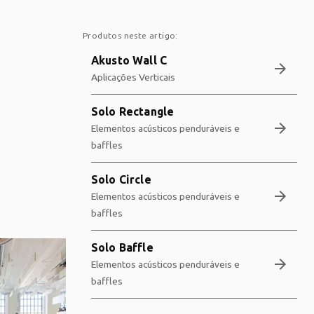
Produtos neste artigo:
Akusto Wall C
arrow_forward
Aplicações Verticais
Solo Rectangle
arrow_forward
Elementos acústicos penduráveis e
baffles
Solo Circle
arrow_forward
Elementos acústicos penduráveis e
baffles
Solo Baffle
arrow_forward
Elementos acústicos penduráveis e
baffles