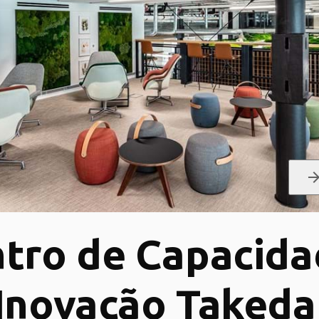
arrow_forw
tro de Capacida
Inovação Takeda