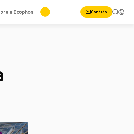
bre a Ecophon
Contato
a