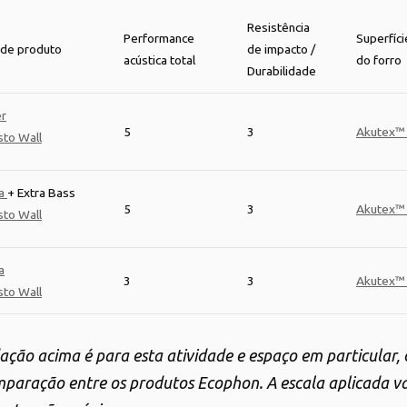
Resistência
Performance
Superfíci
de produto
de impacto /
acústica total
do forro
Durabilidade
r
5
3
Akutex™
sto Wall
na
+ Extra Bass
5
3
Akutex™
sto Wall
a
3
3
Akutex™
sto Wall
ção acima é para esta atividade e espaço em particular,
aração entre os produtos Ecophon. A escala aplicada var