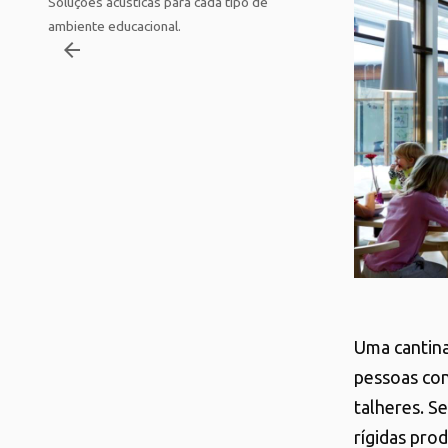
Soluções acústicas para cada tipo de
ambiente educacional.
arrow_backward
Uma cantina
pessoas co
talheres. S
rígidas pro