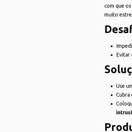
com que os
muito estre
Desaf
Impedi
Evitar
Solu
Use um
Cubra 
Coloqu
intrus
Prod