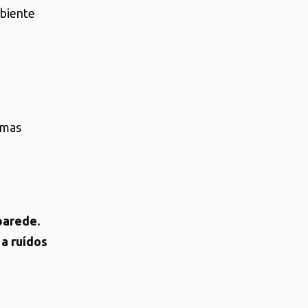
biente
imas
parede.
a ruídos