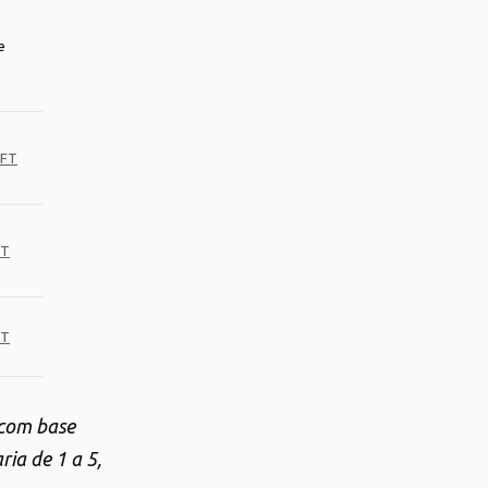
e
 FT
 T
 T
 com base
ia de 1 a 5,