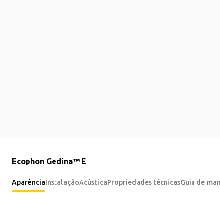
Ecophon Gedina™ E
Aparência
Instalação
Acústica
Propriedades técnicas
Guia de ma