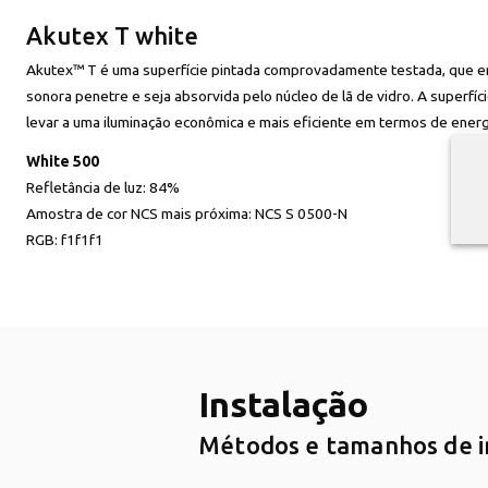
Akutex T white
Akutex™ T é uma superfície pintada comprovadamente testada, que em
sonora penetre e seja absorvida pelo núcleo de lã de vidro. A superfí
levar a uma iluminação econômica e mais eficiente em termos de energ
White 500
Refletância de luz:
84%
Amostra de cor NCS mais próxima:
NCS S 0500-N
RGB:
f1f1f1
Instalação
Métodos e tamanhos de in