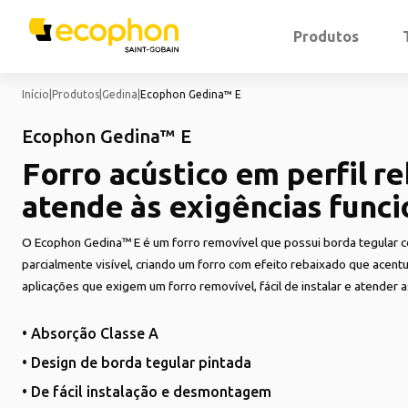
Produtos
Início
|
Produtos
|
Gedina
|
Ecophon Gedina™ E
Ecophon Gedina™ E
Forro acústico em perfil r
atende às exigências funci
O Ecophon Gedina™ E é um forro removível que possui borda tegular c
parcialmente visível, criando um forro com efeito rebaixado que acentu
aplicações que exigem um forro removível, fácil de instalar e atender a
• Absorção Classe A
• Design de borda tegular pintada
• De fácil instalação e desmontagem