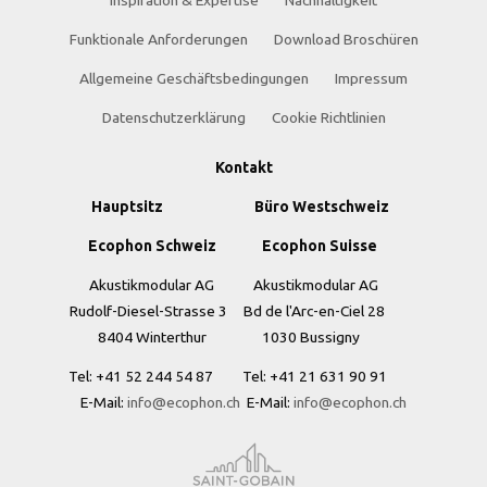
Inspiration & Expertise
Nachhaltigkeit
Funktionale Anforderungen
Download Broschüren
Allgemeine Geschäftsbedingungen
Impressum
Datenschutzerklärung
Cookie Richtlinien
Kontakt
Hauptsitz Büro Westschweiz
Ecophon Schweiz Ecophon Suisse
Akustikmodular AG Akustikmodular AG
Rudolf-Diesel-Strasse 3 Bd de l'Arc-en-Ciel 28
8404 Winterthur
1030 Bussigny
Tel: +41
52 244 54 87 Tel: +41 21 631 90 91
E-Mail:
info@ecophon.ch
E-Mail:
info@ecophon.ch