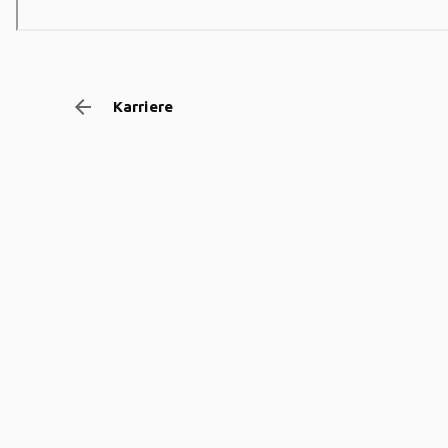
arrow_backward
Karriere