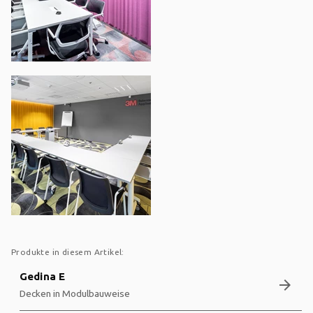
Produkte in diesem Artikel:
Gedina E
arrow_forward
Decken in Modulbauweise