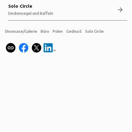
Solo Circle
arrow_forward
Deckensegel und Baffeln
Showcase/Galerie
Büro
Polen
Gedina E
Solo Circle