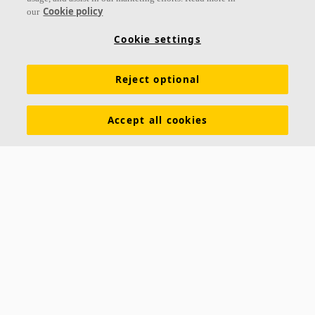
Links
Cookie policy
our
Produkte
Oberflächen
Farben
Akustikwissen
Cookie settings
Inspiration & Expertise
Nachhaltigkeit
Reject optional
Funktionale Anforderungen
Download Broschüren
Allgemeine Geschäftsbedingungen
Impressum
Accept all cookies
Datenschutzerklärung
Cookie Richtlinien
Kontakt
Hauptsitz Büro Westschweiz
Ecophon Schweiz Ecophon Suisse
Akustikmodular AG Akustikmodular AG
Rudolf-Diesel-Strasse 3 Bd de l'Arc-en-Ciel 28
8404 Winterthur
1030 Bussigny
Tel: +41
52 244 54 87 Tel: +41 21 631 90 91