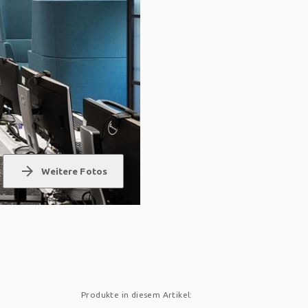
arrow_forward
Weitere Fotos
Produkte in diesem Artikel: