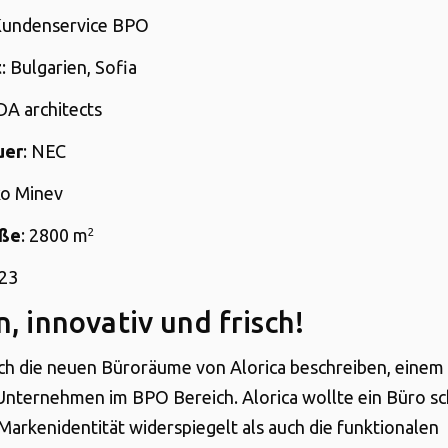
Kundenservice BPO
t
: Bulgarien, Sofia
 DA architects
uer
: NEC
ko Minev
öße
: 2800 m
2
023
, innovativ und frisch!
ich die neuen Büroräume von Alorica beschreiben, einem
nternehmen im BPO Bereich. Alorica wollte ein Büro sc
Markenidentität widerspiegelt als auch die funktionalen