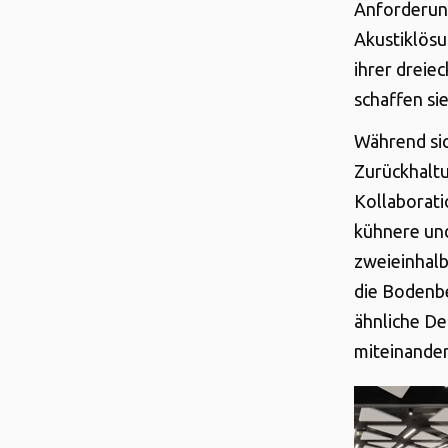
Anforderung
Akustiklös
ihrer dreie
schaffen s
Während sic
Zurückhaltu
Kollaborat
kühnere und
zweieinhalb
die Bodenbe
ähnliche De
miteinander