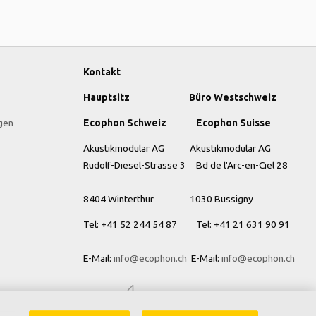
Kontakt
Hauptsitz Büro Westschweiz
gen
Ecophon Schweiz Ecophon Suisse
Akustikmodular AG Akustikmodular AG
Rudolf-Diesel-Strasse 3 Bd de l'Arc-en-Ciel 28
8404 Winterthur
1030 Bussigny
Tel: +41
52 244 54 87 Tel: +41 21 631 90 91
E-Mail:
info@ecophon.ch
E-Mail:
info@ecophon.ch