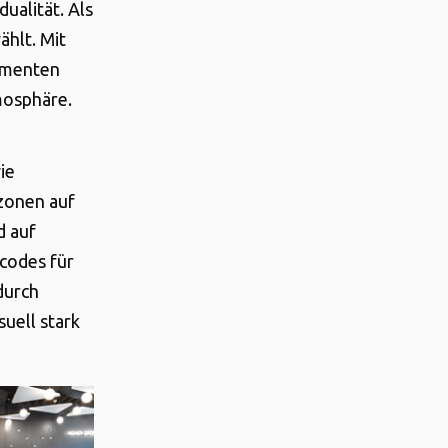
ualität. Als
hlt. Mit
lementen
mosphäre.
ie
zonen auf
d auf
bcodes für
durch
uell stark