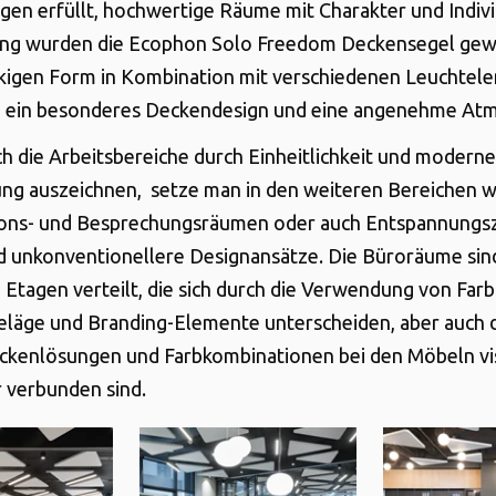
en erfüllt, hochwertige Räume mit Charakter und Individ
ung wurden die Ecophon Solo Freedom Deckensegel gewä
ckigen Form in Kombination mit verschiedenen Leuchte
ie ein besonderes Deckendesign und eine angenehme At
h die Arbeitsbereiche durch Einheitlichkeit und moderne
ng auszeichnen, setze man in den weiteren Bereichen w
ions- und Besprechungsräumen oder auch Entspannungs
 unkonventionellere Designansätze. Die Büroräume sin
 Etagen verteilt, die sich durch die Verwendung von Far
läge und Branding-Elemente unterscheiden, aber auch 
ckenlösungen und Farbkombinationen bei den Möbeln vis
 verbunden sind.