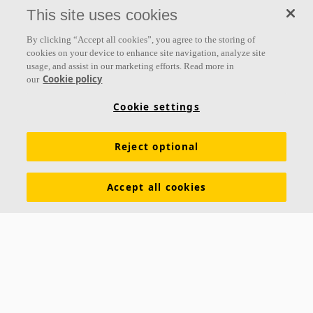
This site uses cookies
By clicking “Accept all cookies”, you agree to the storing of
cookies on your device to enhance site navigation, analyze site
usage, and assist in our marketing efforts. Read more in
Links
Cookie policy
our
Produkte
Oberflächen
Farben
Akustikwissen
Cookie settings
Inspiration & Expertise
Nachhaltigkeit
Reject optional
Funktionale Anforderungen
Download Broschüren
Allgemeine Geschäftsbedingungen
Impressum
Accept all cookies
Datenschutzerklärung
Cookie Richtlinien
Kontakt
Hauptsitz Büro Westschweiz
Ecophon Schweiz Ecophon Suisse
Akustikmodular AG Akustikmodular AG