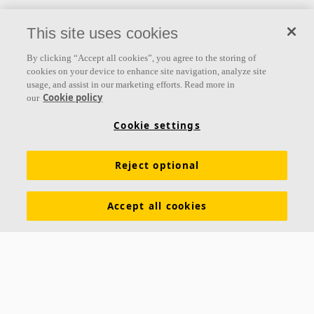
Folgen Sie uns
This site uses cookies
By clicking “Accept all cookies”, you agree to the storing of
cookies on your device to enhance site navigation, analyze site
usage, and assist in our marketing efforts. Read more in
Links
Cookie policy
our
Produkte
Oberflächen
Farben
Akustikwissen
Cookie settings
Inspiration & Expertise
Nachhaltigkeit
Reject optional
Funktionale Anforderungen
Download Broschüren
Allgemeine Geschäftsbedingungen
Impressum
Accept all cookies
Datenschutzerklärung
Cookie Richtlinien
Kontakt
Hauptsitz Büro Westschweiz
Ecophon Schweiz Ecophon Suisse