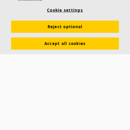
Produkte
Oberflächen
Farben
Akustikwissen
Cookie settings
Inspiration & Expertise
Nachhaltigkeit
Reject optional
Funktionale Anforderungen
Download Broschüren
Allgemeine Geschäftsbedingungen
Impressum
Accept all cookies
Datenschutzerklärung
Cookie Richtlinien
Kontakt
Hauptsitz Büro Westschweiz
Ecophon Schweiz Ecophon Suisse
Akustikmodular AG Akustikmodular AG
Rudolf-Diesel-Strasse 3 Bd de l'Arc-en-Ciel 28
8404 Winterthur
1030 Bussigny
Tel: +41
52 244 54 87 Tel: +41 21 631 90 91
E-Mail:
info@ecophon.ch
E-Mail:
info@ecophon.ch