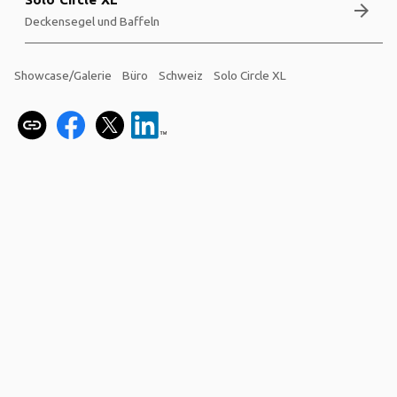
arrow_forward
Deckensegel und Baffeln
Showcase/Galerie
Büro
Schweiz
Solo Circle XL