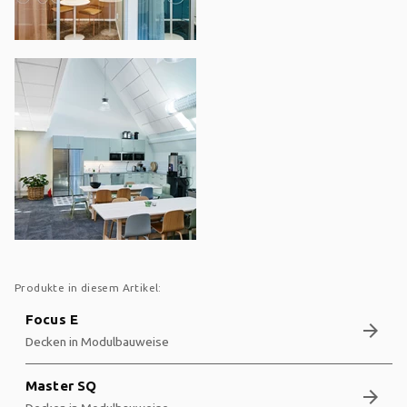
Produkte in diesem Artikel:
Focus E
arrow_forward
Decken in Modulbauweise
Master SQ
arrow_forward