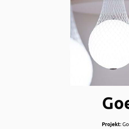
Goe
Projekt
: G