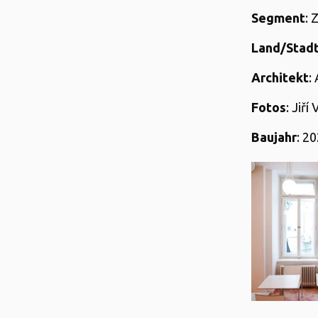
Segment
: 
Land/Stad
Architekt
:
Fotos
: Jiř
Baujahr
: 2