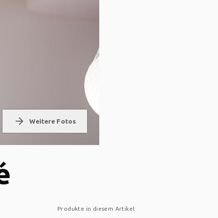
arrow_forward
Weitere Fotos
é
Produkte in diesem Artikel: