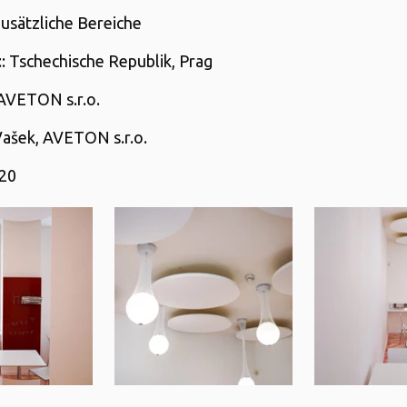
Zusätzliche Bereiche
t
: Tschechische Republik, Prag
 AVETON s.r.o.
í Vašek, AVETON s.r.o.
020