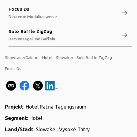
Focus Ds
arrow_forward
Decken in Modulbauweise
Solo Baffle ZigZag
arrow_forward
Deckensegel und Baffeln
Showcase/Galerie
Hotel
Slowakei
Solo Baffle ZigZag
Focus Ds
Projekt
: Hotel Patria Tagungsraum
Segment
: Hotel
Land/Stadt
: Slowakei, Vysoké Tatry