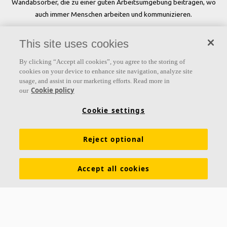
Wandabsorber, die zu einer guten Arbeitsumgebung beitragen, wo
auch immer Menschen arbeiten und kommunizieren.
Folgen Sie uns
This site uses cookies
By clicking “Accept all cookies”, you agree to the storing of
cookies on your device to enhance site navigation, analyze site
usage, and assist in our marketing efforts. Read more in
Links
Cookie policy
our
Produkte
Oberflächen
Farben
Akustikwissen
Cookie settings
Inspiration & Expertise
Nachhaltigkeit
Reject optional
Funktionale Anforderungen
Download Broschüren
Allgemeine Geschäftsbedingungen
Impressum
Accept all cookies
Datenschutzerklärung
Cookie Richtlinien
Kontakt
Hauptsitz Büro Westschweiz