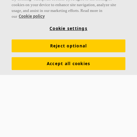
cookies on your device to enhance site navigation, analyze site
usage, and assist in our marketing efforts. Read more in
Links
Cookie policy
our
Produkte
Oberflächen
Farben
Akustikwissen
Cookie settings
Inspiration & Expertise
Nachhaltigkeit
Reject optional
Funktionale Anforderungen
Download Broschüren
Allgemeine Geschäftsbedingungen
Impressum
Accept all cookies
Datenschutzerklärung
Cookie Richtlinien
Kontakt
Hauptsitz Büro Westschweiz
Ecophon Schweiz Ecophon Suisse
Akustikmodular AG Akustikmodular AG
Rudolf-Diesel-Strasse 3 Bd de l'Arc-en-Ciel 28
8404 Winterthur
1030 Bussigny