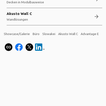
Decken in Modulbauweise
Akusto Wall C
arrow_forward
Wandlösungen
Showcase/Galerie
Büro
Slowakei
Akusto Wall C
Advantage E