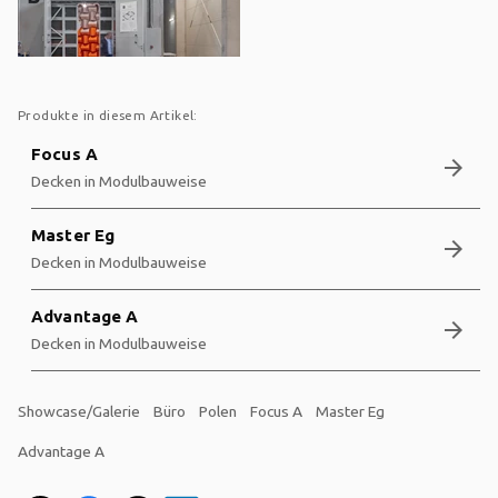
Produkte in diesem Artikel:
Focus A
arrow_forward
Decken in Modulbauweise
Master Eg
arrow_forward
Decken in Modulbauweise
Advantage A
arrow_forward
Decken in Modulbauweise
Showcase/Galerie
Büro
Polen
Focus A
Master Eg
Advantage A