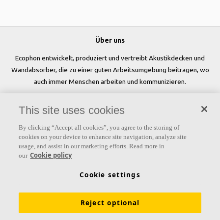
Über uns
Ecophon entwickelt, produziert und vertreibt Akustikdecken und
Wandabsorber, die zu einer guten Arbeitsumgebung beitragen, wo
auch immer Menschen arbeiten und kommunizieren.
Folgen Sie uns
This site uses cookies
By clicking “Accept all cookies”, you agree to the storing of
cookies on your device to enhance site navigation, analyze site
usage, and assist in our marketing efforts. Read more in
Links
Cookie policy
our
Produkte
Oberflächen
Farben
Akustikwissen
Cookie settings
Inspiration & Expertise
Nachhaltigkeit
Reject optional
Funktionale Anforderungen
Download Broschüren