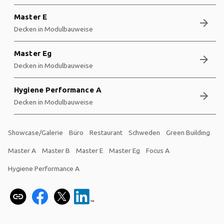
Master E
arrow_forward
Decken in Modulbauweise
Master Eg
arrow_forward
Decken in Modulbauweise
Hygiene Performance A
arrow_forward
Decken in Modulbauweise
Showcase/Galerie
Büro
Restaurant
Schweden
Green Building
Master A
Master B
Master E
Master Eg
Focus A
Hygiene Performance A