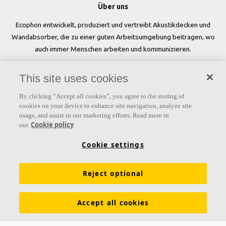
Über uns
Ecophon entwickelt, produziert und vertreibt Akustikdecken und
Wandabsorber, die zu einer guten Arbeitsumgebung beitragen, wo
auch immer Menschen arbeiten und kommunizieren.
Folgen Sie uns
This site uses cookies
By clicking “Accept all cookies”, you agree to the storing of
cookies on your device to enhance site navigation, analyze site
usage, and assist in our marketing efforts. Read more in
Links
Cookie policy
our
Produkte
Oberflächen
Farben
Akustikwissen
Cookie settings
Inspiration & Expertise
Nachhaltigkeit
Reject optional
Funktionale Anforderungen
Download Broschüren
Allgemeine Geschäftsbedingungen
Impressum
Accept all cookies
Datenschutzerklärung
Cookie Richtlinien