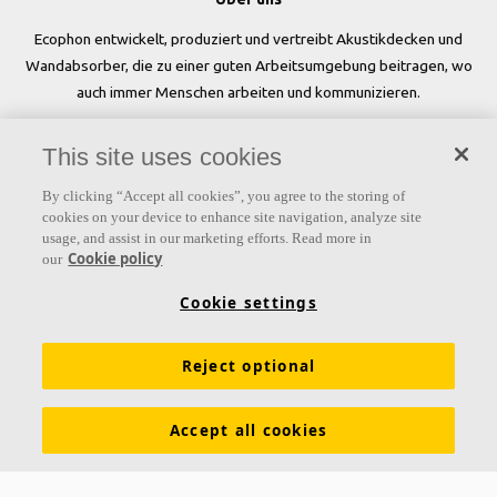
Ecophon entwickelt, produziert und vertreibt Akustikdecken und
Wandabsorber, die zu einer guten Arbeitsumgebung beitragen, wo
auch immer Menschen arbeiten und kommunizieren.
Folgen Sie uns
This site uses cookies
By clicking “Accept all cookies”, you agree to the storing of
cookies on your device to enhance site navigation, analyze site
usage, and assist in our marketing efforts. Read more in
Links
Cookie policy
our
Produkte
Oberflächen
Farben
Akustikwissen
Cookie settings
Inspiration & Expertise
Nachhaltigkeit
Reject optional
Funktionale Anforderungen
Download Broschüren
Allgemeine Geschäftsbedingungen
Impressum
Accept all cookies
Datenschutzerklärung
Cookie Richtlinien