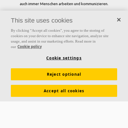
auch immer Menschen arbeiten und kommunizieren.
Folgen Sie uns
This site uses cookies
By clicking “Accept all cookies”, you agree to the storing of
cookies on your device to enhance site navigation, analyze site
usage, and assist in our marketing efforts. Read more in
Links
Cookie policy
our
Produkte
Oberflächen
Farben
Akustikwissen
Cookie settings
Inspiration & Expertise
Nachhaltigkeit
Reject optional
Funktionale Anforderungen
Download Broschüren
Allgemeine Geschäftsbedingungen
Impressum
Accept all cookies
Datenschutzerklärung
Cookie Richtlinien
Kontakt
Hauptsitz Büro Westschweiz