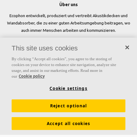
Über uns
Ecophon entwickelt, produziert und vertreibt Akustikdecken und
Wandabsorber, die zu einer guten Arbeitsumgebung beitragen, wo
auch immer Menschen arbeiten und kommunizieren.
Folgen Sie uns
This site uses cookies
By clicking “Accept all cookies”, you agree to the storing of
cookies on your device to enhance site navigation, analyze site
usage, and assist in our marketing efforts. Read more in
Links
Cookie policy
our
Produkte
Oberflächen
Farben
Akustikwissen
Cookie settings
Inspiration & Expertise
Nachhaltigkeit
Reject optional
Funktionale Anforderungen
Download Broschüren
Allgemeine Geschäftsbedingungen
Impressum
Accept all cookies
Datenschutzerklärung
Cookie Richtlinien