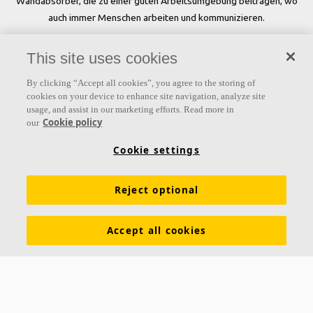
Wandabsorber, die zu einer guten Arbeitsumgebung beitragen, wo
auch immer Menschen arbeiten und kommunizieren.
Folgen Sie uns
This site uses cookies
By clicking “Accept all cookies”, you agree to the storing of
cookies on your device to enhance site navigation, analyze site
usage, and assist in our marketing efforts. Read more in
Links
Cookie policy
our
Produkte
Oberflächen
Farben
Akustikwissen
Cookie settings
Inspiration & Expertise
Nachhaltigkeit
Reject optional
Funktionale Anforderungen
Download Broschüren
Allgemeine Geschäftsbedingungen
Impressum
Accept all cookies
Datenschutzerklärung
Cookie Richtlinien
Kontakt
Hauptsitz Büro Westschweiz