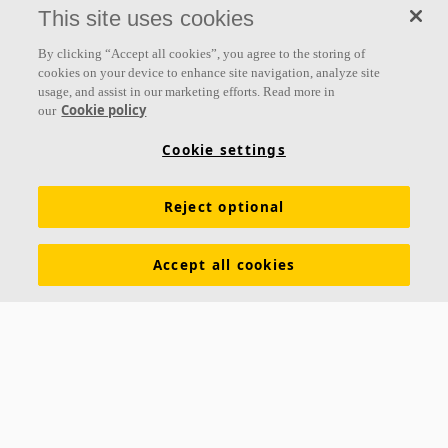
This site uses cookies
By clicking “Accept all cookies”, you agree to the storing of
cookies on your device to enhance site navigation, analyze site
usage, and assist in our marketing efforts. Read more in
Links
Cookie policy
our
Produkte
Oberflächen
Farben
Akustikwissen
Cookie settings
Inspiration & Expertise
Nachhaltigkeit
Reject optional
Funktionale Anforderungen
Download Broschüren
Allgemeine Geschäftsbedingungen
Impressum
Accept all cookies
Datenschutzerklärung
Cookie Richtlinien
Kontakt
Hauptsitz Büro Westschweiz
Ecophon Schweiz Ecophon Suisse
Akustikmodular AG Akustikmodular AG