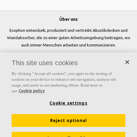
Über uns
Ecophon entwickelt, produziert und vertreibt Akustikdecken und
Wandabsorber, die zu einer guten Arbeitsumgebung beitragen, wo
auch immer Menschen arbeiten und kommunizieren.
Folgen Sie uns
This site uses cookies
By clicking “Accept all cookies”, you agree to the storing of
cookies on your device to enhance site navigation, analyze site
usage, and assist in our marketing efforts. Read more in
Links
Cookie policy
our
Produkte
Oberflächen
Farben
Akustikwissen
Cookie settings
Inspiration & Expertise
Nachhaltigkeit
Reject optional
Funktionale Anforderungen
Download Broschüren
Allgemeine Geschäftsbedingungen
Impressum