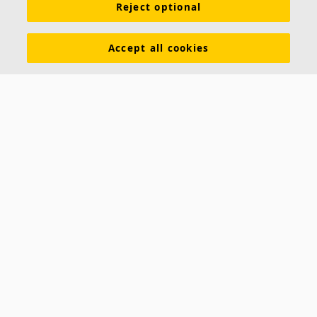
Reject optional
Accept all cookies
Über uns
Ecophon entwickelt, produziert und vertreibt Akustikdecken und
Wandabsorber, die zu einer guten Arbeitsumgebung beitragen, wo
auch immer Menschen arbeiten und kommunizieren.
Folgen Sie uns